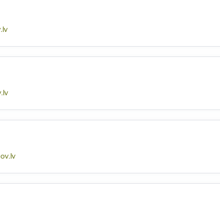
.lv
.lv
ov.lv