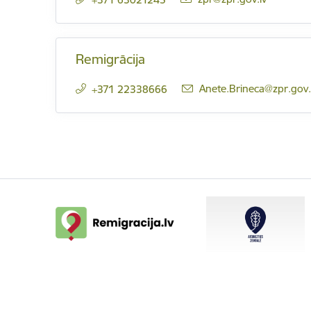
Remigrācija
E-pasts:
Anete.Brineca@zpr.gov.
+371 22338666