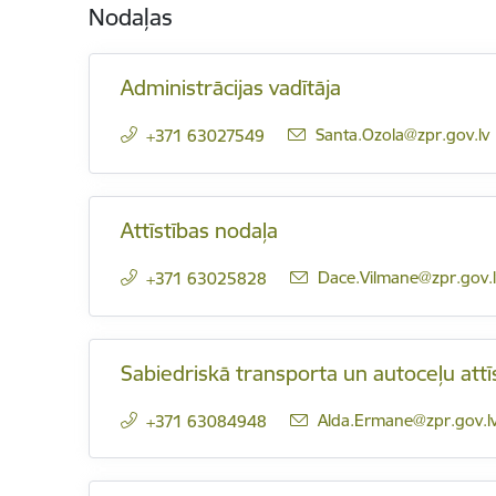
Nodaļas
Administrācijas vadītāja
E-pasts:
Santa.Ozola@zpr.gov.lv
+371 63027549
Attīstības nodaļa
E-pasts:
Dace.Vilmane@zpr.gov.l
+371 63025828
Sabiedriskā transporta un autoceļu attī
E-pasts:
Alda.Ermane@zpr.gov.l
+371 63084948