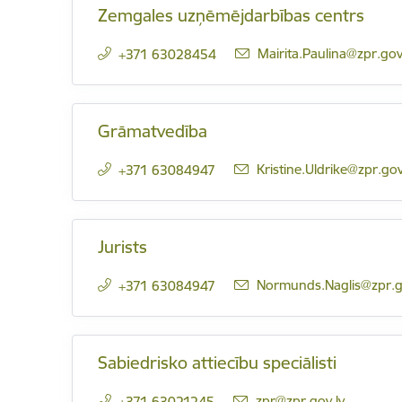
Zemgales uzņēmējdarbības centrs
E-pasts:
Mairita.Paulina@zpr.gov
+371 63028454
Grāmatvedība
E-pasts:
Kristine.Uldrike@zpr.gov
+371 63084947
Jurists
E-pasts:
Normunds.Naglis@zpr.g
+371 63084947
Sabiedrisko attiecību speciālisti
E-pasts:
zpr@zpr.gov.lv
+371 63021245