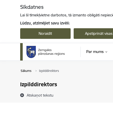
Pāriet uz lapas saturu
Sīkdatnes
Lai šī tīmekļvietne darbotos, tā izmanto obligāti nepiec
Lūdzu, atzīmējiet savu izvēli:
Noraidīt
Apstiprināt visas
Par mums
Sākums
Izpilddirektors
Izpilddirektors
Atskaņot tekstu