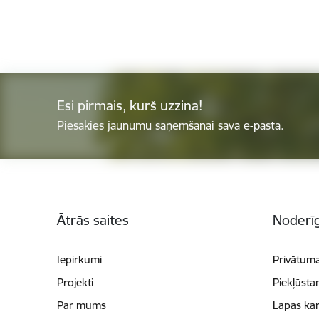
Esi pirmais, kurš uzzina!
Piesakies jaunumu saņemšanai savā e-pastā.
Kājene
Ātrās saites
Noderīg
Iepirkumi
Privātuma
Projekti
Piekļūsta
Par mums
Lapas kar