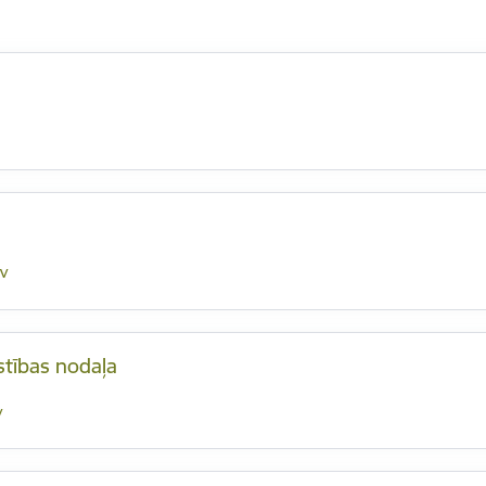
v
stības nodaļa
v