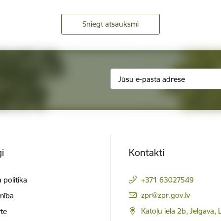
Sniegt atsauksmi
i
Kontakti
 politika
+371 63027549
E-pasts:
zpr@zpr.gov.lv
mība
Katoļu iela 2b, Jelgava,
te