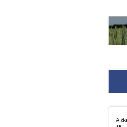
Aizk
TIC