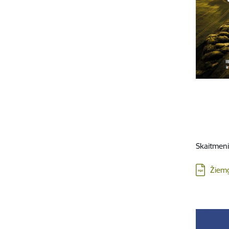
Skaitmeni
Lejupielā
Žiemg