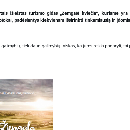
ais išleistas turizmo gidas „Žemgalė kviečia“, kuriame yra 3
blokai, padėsiantys kiekvienam išsirinkti tinkamiausią ir įdomi
 galimybių, tiek daug galimybių.
Viskas, ką jums reikia padaryti, tai 