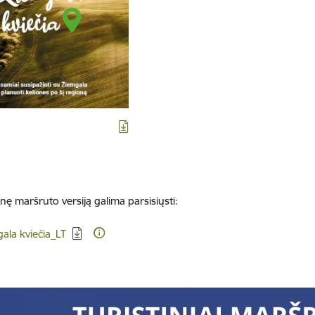
nę maršruto versiją galima parsisiųsti:
dēt:
ala kviečia_LT