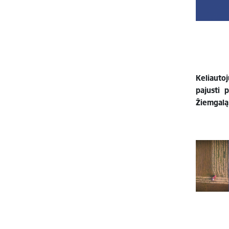
Keliautoj
pajusti 
Žiemgalą