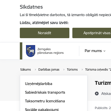
Pāriet uz lapas saturu
Sīkdatnes
Lai šī tīmekļvietne darbotos, tā izmanto obligāti nepiec
Lūdzu, atzīmējiet savu izvēli:
Noraidīt
Apstiprināt visas
Par mums
Sākums
Darbības jomas
Tūrisms
Tūrisma ceļvedis "
Turizm
Uzņēmējdarbība
Sabiedriskais transports
Atska
Taksometru licencēšana
Publicēts: 
Sociālie pakalpojumi