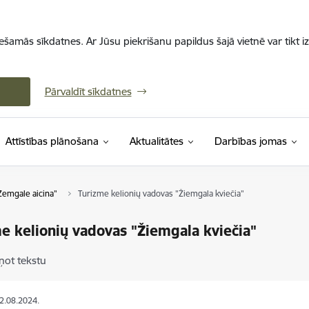
iešamās sīkdatnes. Ar Jūsu piekrišanu papildus šajā vietnē var tikt i
Pārvaldīt sīkdatnes
Attīstības plānošana
Aktualitātes
Darbības jomas
Zemgale aicina"
Turizme kelionių vadovas "Žiemgala kviečia"
e kelionių vadovas "Žiemgala kviečia"
ņot tekstu
22.08.2024.