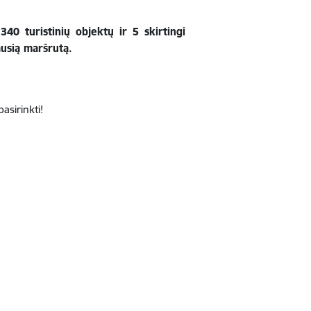
40 turistinių objektų ir 5 skirtingi
ausią maršrutą.
pasirinkti!