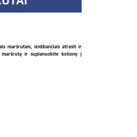
s maršrutais, leidžiančiais atrasti ir
ą maršrutą ir suplanuokite kelionę į