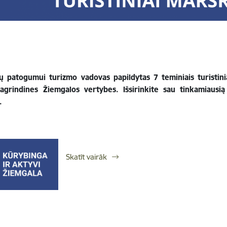
ų patogumui turizmo vadovas papildytas 7 teminiais turistiniai
pagrindines Žiemgalos vertybes. Išsirinkite sau tinkamiausi
.
Skatīt vairāk