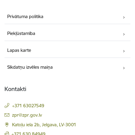
Privātuma politika
Piekļūstamība
Lapas karte
Sīkdatņu izvēles maiņa
Kontakti
+371 63027549
E-pasts:
zpr@zpr.gov.lv
Katoļu iela 2b, Jelgava, LV-3001
+371 630 84949