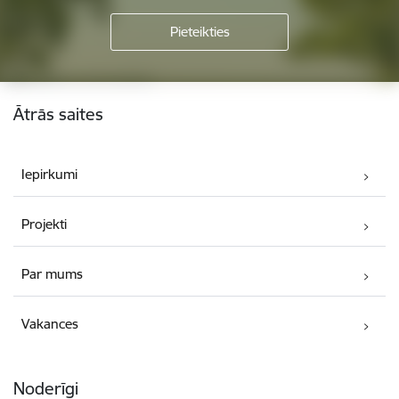
Kājene
Ātrās saites
Iepirkumi
Projekti
Par mums
Vakances
Noderīgi