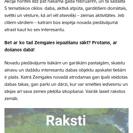
Akcija noritēs līdz pat nākamā gada februārim, un tā sadalīta
5 tematiskos ciklos: daba, aktīvā atpūta, gardēžiem domātais,
svētki un vēsture, kā arī vēl atsevišķi – ziemas aktivitātes. Jeb
citiem vārdiem – katram būs iespēja novada piedāvājumā
atrast kaut ko sev interesantu.
Bet ar ko tad Zemgales iepazīšanu sākt? Protams, ar
došanos dabā!
Novadu piedāvājums īsākām un garākām pastaigām, skaistu
ainavu un dažādu interesantu dabas objektu apskatei tiešām
ir plašs. Katrā Zemgales novadā atrodamas gan īpaši veidotas
dabas takas, gan parki un dārzi, kur var smelties iedvesmu un
idejas arī sava zemes pleķīša izkopšanai. Vairāk lasiet rakstos
zemāk.