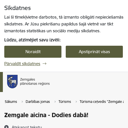
Pāriet uz lapas saturu
Sīkdatnes
Spied
lai meklētu
Enter
Lai šī tīmekļvietne darbotos, tā izmanto obligāti nepieciešamās
sīkdatnes. Ar Jūsu piekrišanu papildus šajā vietnē var tikt
izmantotas statistikas un sociālo mediju sīkdatnes.
Lūdzu, atzīmējiet savu izvēli:
Noraidīt
Apstiprināt visas
Pārvaldīt sīkdatnes
Sākums
Darbības jomas
Tūrisms
Tūrisma ceļvedis "Zemgale aic
Zemgale aicina - Dodies dabā!
Atskaņot tekstu