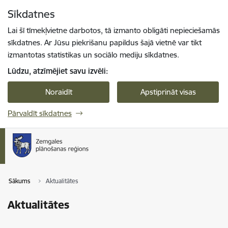
Pāriet uz lapas saturu
Sīkdatnes
Spied
lai meklētu
Enter
Lai šī tīmekļvietne darbotos, tā izmanto obligāti nepieciešamās
sīkdatnes. Ar Jūsu piekrišanu papildus šajā vietnē var tikt
izmantotas statistikas un sociālo mediju sīkdatnes.
Lūdzu, atzīmējiet savu izvēli:
Noraidīt
Apstiprināt visas
Pārvaldīt sīkdatnes
Sākums
Aktualitātes
Aktualitātes