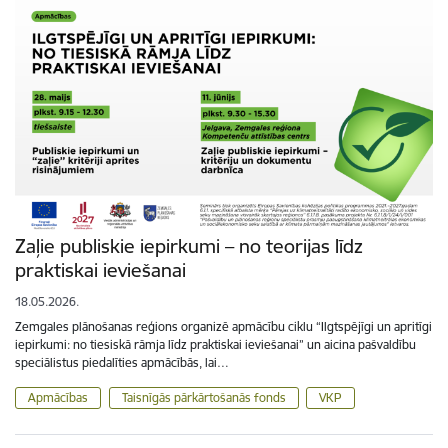
Zaļie publiskie iepirkumi – no teorijas līdz
praktiskai ieviešanai
18.05.2026.
Zemgales plānošanas reģions organizē apmācību ciklu “Ilgtspējīgi un apritīgi
iepirkumi: no tiesiskā rāmja līdz praktiskai ieviešanai” un aicina pašvaldību
speciālistus piedalīties apmācībās, lai…
Apmācības
Taisnīgās pārkārtošanās fonds
VKP