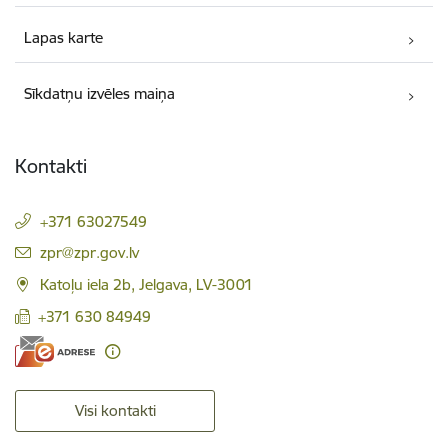
Lapas karte
Sīkdatņu izvēles maiņa
Kontakti
+371 63027549
E-pasts:
zpr@zpr.gov.lv
Katoļu iela 2b, Jelgava, LV-3001
+371 630 84949
Visi kontakti