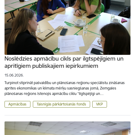
Noslēdzies apmācību cikls par ilgtspējīgiem un
apritīgiem publiskajiem iepirkumiem
15.06.2026.
Turpinot stiprināt pašvaldību un plānošanas reģionu speciālistu zināšanas
aprites ekonomikas un klimata mērķu sasniegšanas jomā, Zemgales
plānošanas reģions īstenojis apmācību ciklu “Ilgtspējīgi un…
Apmācības
Taisnīgās pārkārtošanās fonds
VKP