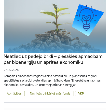
Neatliec uz pēdējo brīdi – piesakies apmācībām
par bioenerģiju un aprites ekonomiku
27.05.2026.
Zemgales plānošanas reģions aicina pašvaldību un plānošanas reģionu
speciālistus savlaicīgi pieteikties apmācību ciklam “Enerģētika un aprites
ekonomika: pašvaldību un uzņēmējdarbības sinerģija”,…
Apmācības
Taisnīgās pārkārtošanās fonds
VKP