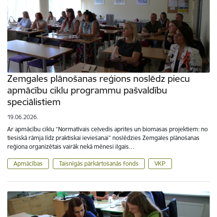
Zemgales plānošanas reģions noslēdz piecu
apmācību ciklu programmu pašvaldību
speciālistiem
19.06.2026.
Ar apmācību ciklu “Normatīvais ceļvedis aprites un biomasas projektiem: no
tiesiskā rāmja līdz praktiskai ieviešanai” noslēdzies Zemgales plānošanas
reģiona organizētais vairāk nekā mēnesi ilgais…
Apmācības
Taisnīgās pārkārtošanās fonds
VKP