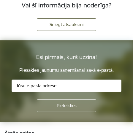
Vai šī informācija bija noderīga?
Sniegt atsauksmi
Esi pirmais, kurš uzzina!
Piesakies jaunumu saņemšanai savā e-pastā.
Kājene
Ātrās saites