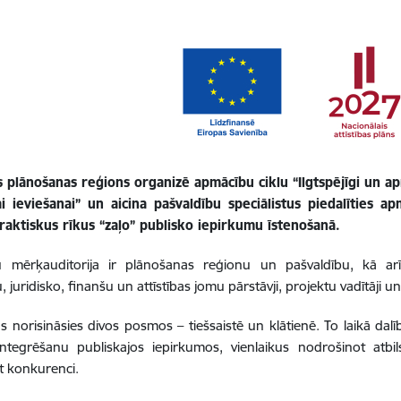
plānošanas reģions organizē apmācību ciklu “Ilgtspējīgi un apri
ai ieviešanai” un aicina pašvaldību speciālistus piedalīties a
raktiskus rīkus “zaļo” publisko iepirkumu īstenošanā.
 mērķauditorija ir plānošanas reģionu un pašvaldību, kā arī to
, juridisko, finanšu un attīstības jomu pārstāvji, projektu vadītāji 
 norisināsies divos posmos – tiešsaistē un klātienē. To laikā dalīb
u integrēšanu publiskajos iepirkumos, vienlaikus nodrošinot at
t konkurenci.