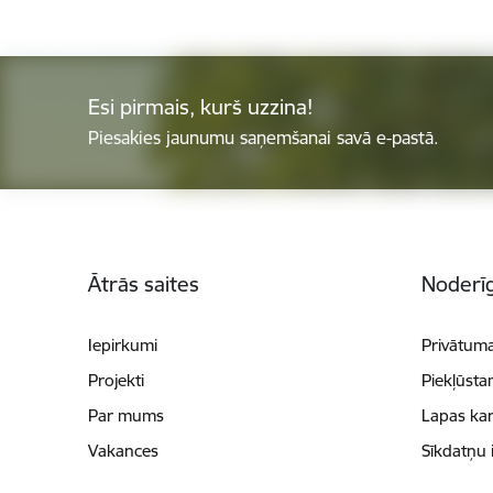
Esi pirmais, kurš uzzina!
Piesakies jaunumu saņemšanai savā e-pastā.
Kājene
Ātrās saites
Noderīg
Iepirkumi
Privātuma
Projekti
Piekļūsta
Par mums
Lapas kar
Vakances
Sīkdatņu 