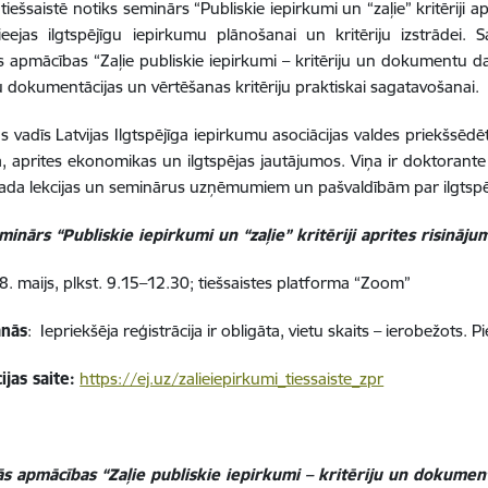
tiešsaistē notiks seminārs “Publiskie iepirkumi un “zaļie” kritēriji a
ieejas ilgtspējīgu iepirkumu plānošanai un kritēriju izstrādei. S
s apmācības “Zaļie publiskie iepirkumi – kritēriju un dokumentu d
 dokumentācijas un vērtēšanas kritēriju praktiskai sagatavošanai.
 vadīs Latvijas Ilgtspējīga iepirkumu asociācijas valdes priekšsēdē
, aprites ekonomikas un ilgtspējas jautājumos. Viņa ir doktorante u
vada lekcijas un seminārus uzņēmumiem un pašvaldībām par ilgtspē
inārs “Publiskie iepirkumi un “zaļie” kritēriji aprites risināj
28. maijs, plkst. 9.15–12.30; tiešsaistes platforma “Zoom”
anās
: Iepriekšēja reģistrācija ir obligāta, vietu skaits – ierobežots. 
ijas saite:
https://ej.uz/zalieiepirkumi_tiessaiste_zpr
ās apmācības “Zaļie publiskie iepirkumi – kritēriju un dokumen