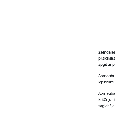
Zemgales 
praktisk
apgūtu p
Apmācību
iepirkumu
Apmācības
kritērij
saglabājo