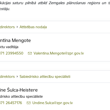
ikācijas saturu pilnībā atbild Zemgales plānošanas reģions un 
ostāju.
ddirektors
Attīstības nodaļa
entīna Mengote
ktu vadītāja
371 23994550
E-pasts:
Valentina.Mengote@zpr.gov.lv
ddirektors
Sabiedrisko attiecību speciālisti
ne Šulca-Heistere
drisko attiecību speciāliste
371 26457176
E-pasts:
Undine.Sulca@zpr.gov.lv