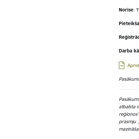
Norise
: 
Pieteikš
Reģistrāc
Darba kā
Lejupielā
Apmā
Pasākuma 
Pasākums
atbalsta 
reģionos
prasmju 
mazināšan