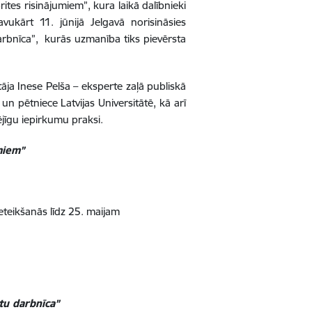
prites risinājumiem”, kura laikā dalībnieki
avukārt 11. jūnijā Jelgavā norisināsies
arbnīca”, kurās uzmanība tiks pievērsta
tāja Inese Pelša – eksperte zaļā publiskā
n pētniece Latvijas Universitātē, kā arī
jīgu iepirkumu praksi.
umiem”
Pieteikšanās līdz 25. maijam
tu darbnīca”