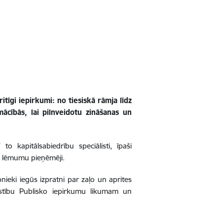
tīgi iepirkumi: no tiesiskā rāmja līdz
pmācībās, lai pilnveidotu zināšanas un
 kapitālsabiedrību speciālisti, īpaši
un lēmumu pieņēmēji.
nieki iegūs izpratni par zaļo un aprites
bilstību Publisko iepirkumu likumam un