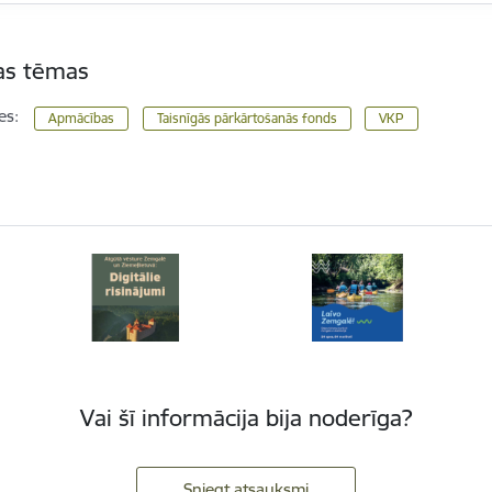
tas tēmas
es:
Apmācības
Taisnīgās pārkārtošanās fonds
VKP
Vai šī informācija bija noderīga?
Sniegt atsauksmi