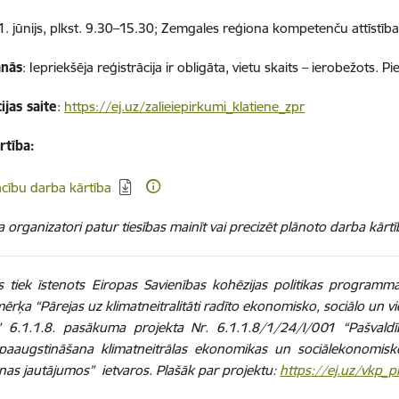
11. jūnijs, plkst. 9.30–15.30; Zemgales reģiona kompetenču attīstības
anās
: Iepriekšēja reģistrācija ir obligāta, vietu skaits – ierobežots. P
ijas saite
:
https://ej.uz/zalieiepirkumi_klatiene_zpr
rtība:
dēt:
cību darba kārtība
organizatori patur tiesības mainīt vai precizēt plānoto darba kārtī
 tiek īstenots Eiropas Savienības kohēzijas politikas programm
mērķa “Pārejas uz klimatneitralitāti radīto ekonomisko, sociālo un 
” 6.1.1.8. pasākuma projekta Nr. 6.1.1.8/1/24/I/001 “Pašvaldī
paaugstināšana klimatneitrālas ekonomikas un sociālekonomisk
as jautājumos” ietvaros. Plašāk par projektu:
https://ej.uz/vkp_p