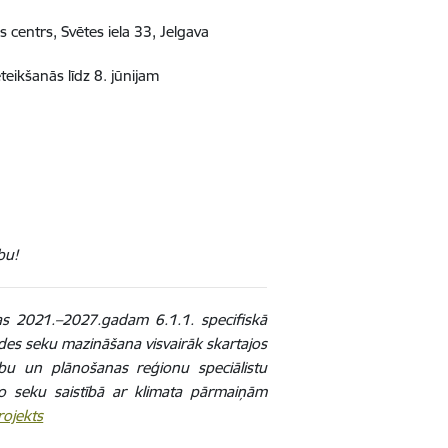
 centrs, Svētes iela 33, Jelgava
ieteikšanās līdz
8. jūnijam
bu!
as 2021.–2027.gadam 6.1.1. specifiskā
vides seku mazināšana visvairāk skartajos
bu un plānošanas reģionu speciālistu
o seku saistībā ar klimata pārmaiņām
rojekts