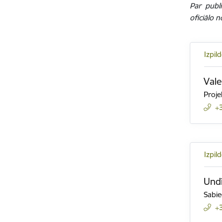
Par publ
oficiālo n
Izpil
Val
Proje
+
Izpil
Undī
Sabie
+