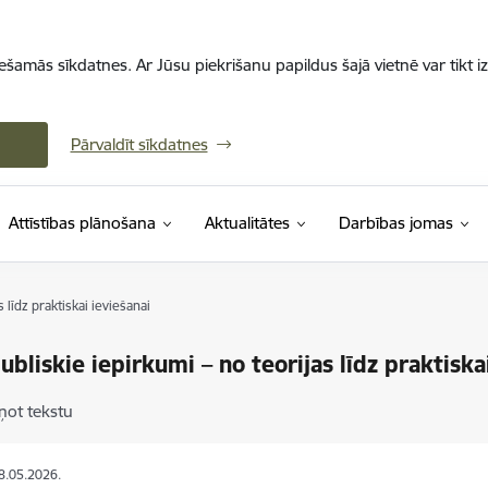
iešamās sīkdatnes. Ar Jūsu piekrišanu papildus šajā vietnē var tikt i
Pārvaldīt sīkdatnes
Attīstības plānošana
Aktualitātes
Darbības jomas
 līdz praktiskai ieviešanai
publiskie iepirkumi – no teorijas līdz praktiska
ņot tekstu
18.05.2026.