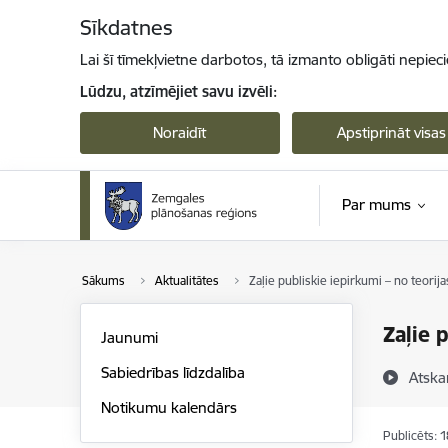
Pāriet uz lapas saturu
Sīkdatnes
Lai šī tīmekļvietne darbotos, tā izmanto obligāti nepiec
Lūdzu, atzīmējiet savu izvēli:
Noraidīt
Apstiprināt visas
Par mums
Sākums
Aktualitātes
Zaļie publiskie iepirkumi – no teorijas
Zaļie 
Jaunumi
Sabiedrības līdzdalība
Atska
Notikumu kalendārs
Publicēts: 