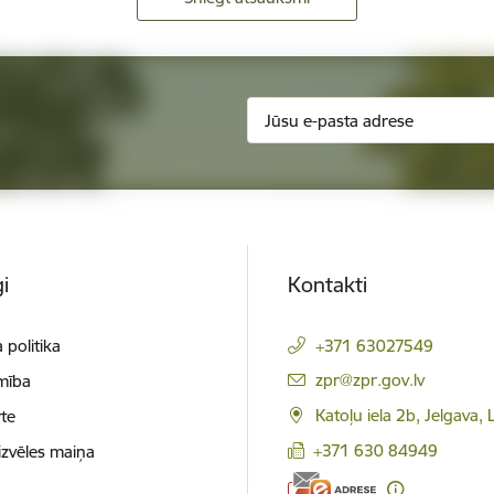
i
Kontakti
 politika
+371 63027549
E-pasts:
zpr@zpr.gov.lv
mība
Katoļu iela 2b, Jelgava,
te
+371 630 84949
izvēles maiņa