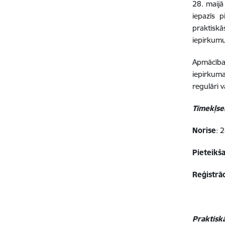
28. maijā 
iepazīs p
praktiskā
iepirkumu
Apmācības
iepirkuma
regulāri 
Tīmekļsem
Norise
: 
Pieteikš
Reģistrāc
Praktisk