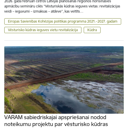
2026. gada februārī četros Latvijas plānošanas reģionos norisināsies
apmācību semināru cikls “Vēsturiskās kūdras ieguves vietas: revitalizācijas
veidi – ieguvumi – izmaksas – atdeve”, kas veltīts…
Eiropas Savienības Kohēzijas politikas programma 2021.–2027. gadam
Vēsturisko kūdras ieguves vietu revitalizācija
Kūdra
VARAM sabiedriskajai apspriešanai nodod
noteikumu projektu par vēsturisko kūdras