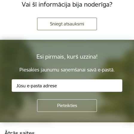
Vai šī informācija bija noderīga?
Sniegt atsauksmi
Esi pirmais, kurš uzzina!
Piesakies jaunumu saņemšanai savā e-pastā.
Kājene
Ātrās saites