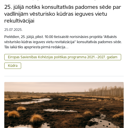
25. jūlijā notiks konsultatīvās padomes sēde par
vadlīnijām vēsturisko kūdras ieguves vietu
rekultivācijai
25.07.2025.
Piektdien, 25. jūlijā, plkst. 10.00 tiešsaistē norisināsies projekta “Atbalsts
vēsturisko kūdras ieguves vietu revitalizācijai” konsultatīvās padomes sēde.
Tās laikā tiks apspriesta pirmā redakcija…
Eiropas Savienības Kohēzijas politikas programma 2021.–2027. gadam
Kūdra