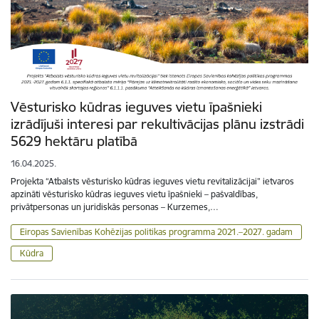
Vēsturisko kūdras ieguves vietu īpašnieki
izrādījuši interesi par rekultivācijas plānu izstrādi
5629 hektāru platībā
16.04.2025.
Projekta “Atbalsts vēsturisko kūdras ieguves vietu revitalizācijai” ietvaros
apzināti vēsturisko kūdras ieguves vietu īpašnieki – pašvaldības,
privātpersonas un juridiskās personas – Kurzemes,…
Eiropas Savienības Kohēzijas politikas programma 2021.–2027. gadam
Kūdra