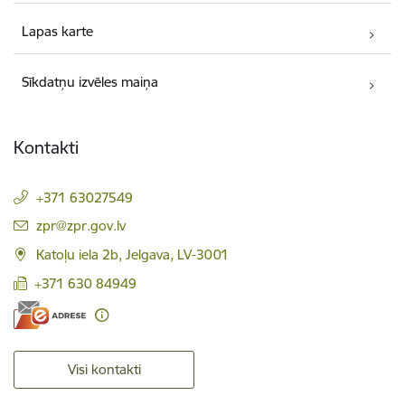
Lapas karte
Sīkdatņu izvēles maiņa
Kontakti
+371 63027549
E-pasts:
zpr@zpr.gov.lv
Katoļu iela 2b, Jelgava, LV-3001
+371 630 84949
Visi kontakti