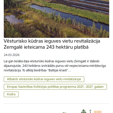
Vēsturisko kūdras ieguves vietu revitalizācija
Zemgalē ieteicama 243 hektāru platībā
24.03.2026.
Lai gan lielākā daļa vēsturisko kūdras ieguves vietu Zemgalē ir dabiski
atjaunojušās, 243 hektāros izstrādāto purvu vēl nepieciešama mērķtiecīga
revitalizācija. To atklāj biedrības “Baltijas krasti”…
Atbalsts vēsturisko kūdras ieguves vietu revitalizācijai
Eiropas Savienības Kohēzijas politikas programma 2021.–2027. gadam
Kūdra