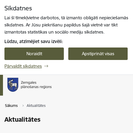
Pāriet uz lapas saturu
Sīkdatnes
Spied
lai meklētu
Enter
Lai šī tīmekļvietne darbotos, tā izmanto obligāti nepieciešamās
sīkdatnes. Ar Jūsu piekrišanu papildus šajā vietnē var tikt
izmantotas statistikas un sociālo mediju sīkdatnes.
Lūdzu, atzīmējiet savu izvēli:
Noraidīt
Apstiprināt visas
Pārvaldīt sīkdatnes
Sākums
Aktualitātes
Aktualitātes