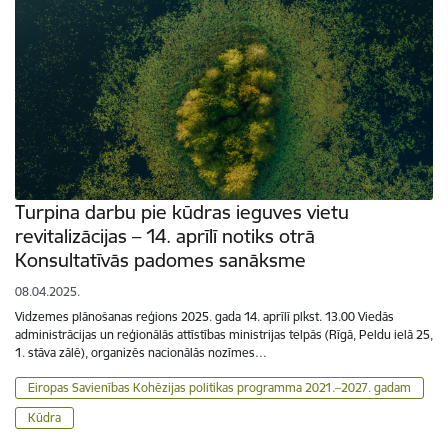
Turpina darbu pie kūdras ieguves vietu
revitalizācijas – 14. aprīlī notiks otrā
Konsultatīvās padomes sanāksme
08.04.2025.
Vidzemes plānošanas reģions 2025. gada 14. aprīlī plkst. 13.00 Viedās
administrācijas un reģionālās attīstības ministrijas telpās (Rīgā, Peldu ielā 25,
1. stāva zālē), organizēs nacionālās nozīmes…
Eiropas Savienības Kohēzijas politikas programma 2021.–2027. gadam
Kūdra