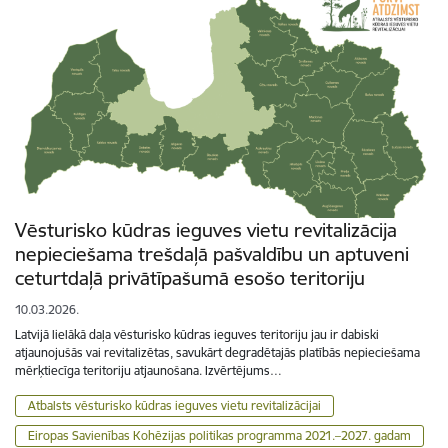
Vēsturisko kūdras ieguves vietu revitalizācija
nepieciešama trešdaļā pašvaldību un aptuveni
ceturtdaļā privātīpašumā esošo teritoriju
10.03.2026.
Latvijā lielākā daļa vēsturisko kūdras ieguves teritoriju jau ir dabiski
atjaunojušās vai revitalizētas, savukārt degradētajās platībās nepieciešama
mērķtiecīga teritoriju atjaunošana. Izvērtējums…
Atbalsts vēsturisko kūdras ieguves vietu revitalizācijai
Eiropas Savienības Kohēzijas politikas programma 2021.–2027. gadam