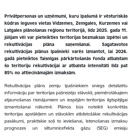
Privātpersonas un uzņēmumi, kuru īpašumā ir vēsturiskās
kūdras ieguves vietas Vidzemes, Zemgales, Kurzemes vai
Latgales plānošanas reģionu teritorijā, līdz 2025. gada 11.
jūlijam vēl var pieteikties teritorijas bezmaksas izpētei un
rekultivācijas plāna saņemšanai. Sagatavotos
rekultivācijas plānus īpašnieki varēs izmantot, lai 2026.
gadā pieteiktos Taisnīgas pārkārtošanās fonda atbalstam
šo teritoriju rekultivācijai ar atbalsta intensitāti līdz pat
85% no attiecināmajām izmaksām.
Rekultivācijas plāns zemju īpašniekiem sniegs detalizētu
informāciju par teritorijas pašreizējo stāvokli, piemērotākajiem
atjaunošanas risinājumiem un iespējām teritorijas ilgtspējīgai
izmantošanai nākotnē. Plānos būs noteikti konkrētās
teritorijas apstākļiem un stāvoklim atbilstošākie rekultivācijas
pasākumi, praktiskie soļi to ieviešanai, īstenošanas izmaksu
prognozes un siltumnīcefekta gāzu (SEG) emisiju