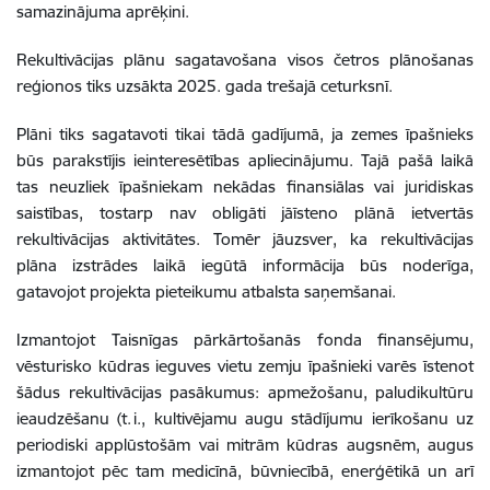
samazinājuma aprēķini.
Rekultivācijas plānu sagatavošana visos četros plānošanas
reģionos tiks uzsākta 2025. gada trešajā ceturksnī.
Plāni tiks sagatavoti tikai tādā gadījumā, ja zemes īpašnieks
būs parakstījis ieinteresētības apliecinājumu. Tajā pašā laikā
tas neuzliek īpašniekam nekādas finansiālas vai juridiskas
saistības, tostarp nav obligāti jāīsteno plānā ietvertās
rekultivācijas aktivitātes. Tomēr jāuzsver, ka rekultivācijas
plāna izstrādes laikā iegūtā informācija būs noderīga,
gatavojot projekta pieteikumu atbalsta saņemšanai.
Izmantojot Taisnīgas pārkārtošanās fonda finansējumu,
vēsturisko kūdras ieguves vietu zemju īpašnieki varēs īstenot
šādus rekultivācijas pasākumus: apmežošanu, paludikultūru
ieaudzēšanu (t. i., kultivējamu augu stādījumu ierīkošanu uz
periodiski applūstošām vai mitrām kūdras augsnēm, augus
izmantojot pēc tam medicīnā, būvniecībā, enerģētikā un arī