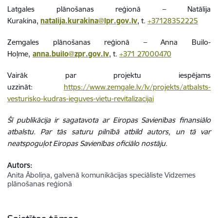
Latgales plānošanas reģionā – Natālija
Kurakina,
natalija.kurakina@lpr.gov.lv
, t.
+37128352225
Zemgales plānošanas reģionā – Anna Builo-
Hoļme,
anna.builo@zpr.gov.lv
, t.
+371 27000470
Vairāk par projektu iespējams
uzzināt:
https://www.zemgale.lv/lv/projekts/atbalsts-
vesturisko-kudras-ieguves-vietu-revitalizacijai
Šī publikācija ir sagatavota ar Eiropas Savienības finansiālo
atbalstu. Par tās saturu pilnībā atbild autors, un tā var
neatspoguļot Eiropas Savienības oficiālo nostāju.
Autors:
Anita Āboliņa, galvenā komunikācijas speciāliste Vidzemes
plānošanas reģionā