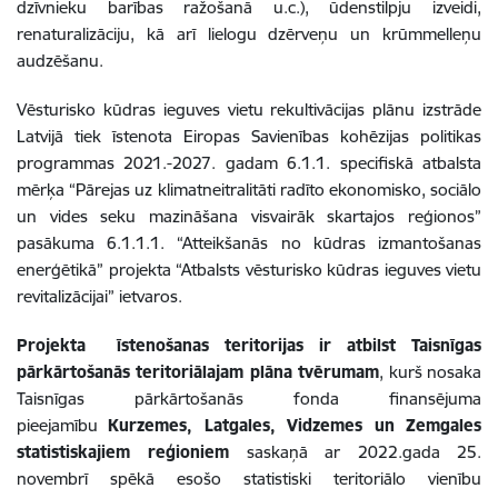
dzīvnieku barības ražošanā u.c.), ūdenstilpju izveidi,
renaturalizāciju, kā arī lielogu dzērveņu un krūmmelleņu
audzēšanu.
Vēsturisko kūdras ieguves vietu rekultivācijas plānu izstrāde
Latvijā tiek īstenota Eiropas Savienības kohēzijas politikas
programmas 2021.-2027. gadam 6.1.1. specifiskā atbalsta
mērķa “Pārejas uz klimatneitralitāti radīto ekonomisko, sociālo
un vides seku mazināšana visvairāk skartajos reģionos”
pasākuma 6.1.1.1. “Atteikšanās no kūdras izmantošanas
enerģētikā” projekta “Atbalsts vēsturisko kūdras ieguves vietu
revitalizācijai” ietvaros.
Projekta īstenošanas teritorijas ir atbilst Taisnīgas
pārkārtošanās teritoriālajam plāna tvērumam
, kurš nosaka
Taisnīgas pārkārtošanās fonda finansējuma
pieejamību
Kurzemes, Latgales, Vidzemes un Zemgales
statistiskajiem reģioniem
saskaņā ar 2022.gada 25.
novembrī spēkā esošo statistiski teritoriālo vienību