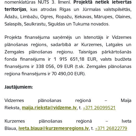
nomenklatūras NUTS 3. līmenī.
Projektā netiek ietvertas
teritorijas
, kas atrodas Rīgas un Jūrmalas valstspilsētās,
Ādažu, Limbažu, Ogres, Ropažu, Ķekavas, Mārupes, Olaines,
Salaspils, Saulkrastu, Siguldas un Tukuma novados.
Projekta finansējuma saņēmējs un īstenotājs ir Vidzemes
plānošanas reģions, sadarbībā ar Kurzemes, Latgales un
Zemgales plānošanas reģionu. Taisnīgas pārkārtošanās
fonda finansējums ir 1 915 651,18 EUR, valsts budžeta
finansējums ir 338 056, 09 EUR (t.sk. Zemgales plānošanas
reģiona finansējums ir 70 490,00 EUR).
Jautājumiem:
Vidzemes plānošanas reģionā – Maija
Rieksta,
maija.rieksta@vidzeme.lv
, t.
+371 26099521
Kurzemes plānošanas reģionā – Iveta
Blaua,
iveta.blaua@kurzemesregions.lv
, t.
+371 26822779