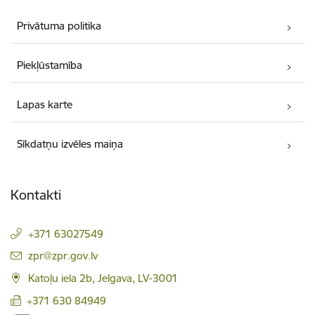
Privātuma politika
Piekļūstamība
Lapas karte
Sīkdatņu izvēles maiņa
Kontakti
+371 63027549
E-pasts:
zpr@zpr.gov.lv
Katoļu iela 2b, Jelgava, LV-3001
+371 630 84949