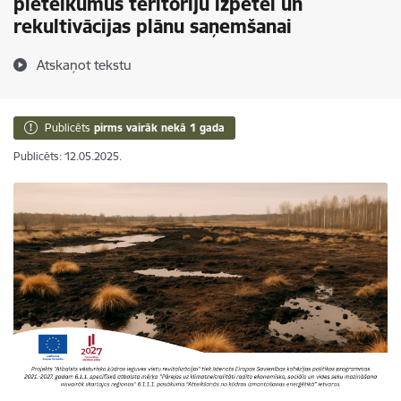
pieteikumus teritoriju izpētei un
rekultivācijas plānu saņemšanai
Atskaņot tekstu
Publicēts
pirms vairāk nekā 1 gada
Publicēts: 12.05.2025.