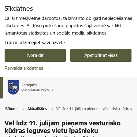
Pāriet uz lapas saturu
Sīkdatnes
Spied
lai meklētu
Enter
Lai šī tīmekļvietne darbotos, tā izmanto obligāti nepieciešamās
sīkdatnes. Ar Jūsu piekrišanu papildus šajā vietnē var tikt
izmantotas statistikas un sociālo mediju sīkdatnes.
Lūdzu, atzīmējiet savu izvēli:
Noraidīt
Apstiprināt visas
Pārvaldīt sīkdatnes
Sākums
Aktualitātes
Vēl līdz 11. jūlijam pieņems vēsturisko kūdras i
Vēl līdz 11. jūlijam pieņems vēsturisko
kūdras ieguves vietu īpašnieku