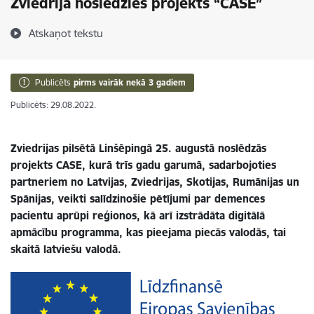
Zviedrijā noslēdzies projekts “CASE”
Atskaņot tekstu
Publicēts
pirms vairāk nekā 3 gadiem
Publicēts: 29.08.2022.
Zviedrijas pilsētā Linšēpingā 25. augustā noslēdzās
projekts CASE, kurā trīs gadu garumā, sadarbojoties
partneriem no Latvijas, Zviedrijas, Skotijas, Rumānijas un
Spānijas, veikti salīdzinošie pētījumi par demences
pacientu aprūpi reģionos, kā arī izstrādāta digitālā
apmācību programma, kas pieejama piecās valodās, tai
skaitā latviešu valodā.