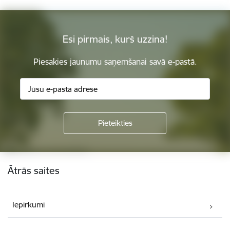
Esi pirmais, kurš uzzina!
Piesakies jaunumu saņemšanai savā e-pastā.
Kājene
Ātrās saites
Iepirkumi