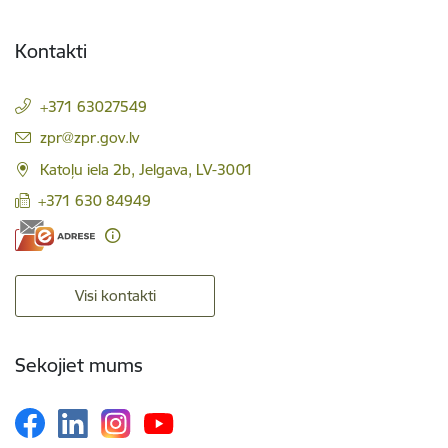
Kontakti
+371 63027549
E-pasts:
zpr@zpr.gov.lv
Katoļu iela 2b, Jelgava, LV-3001
+371 630 84949
Visi kontakti
Sekojiet mums