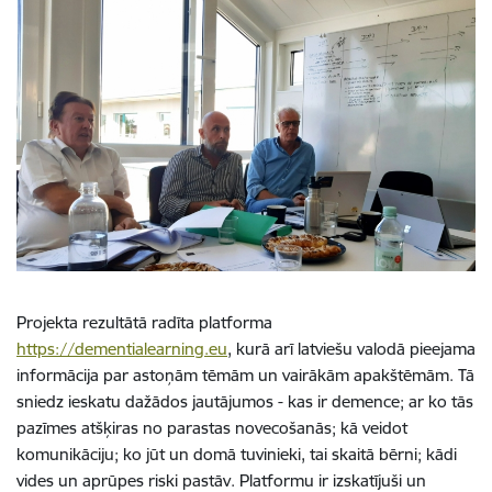
Projekta rezultātā radīta platforma
https://dementialearning.eu
, kurā arī latviešu valodā pieejama
informācija par astoņām tēmām un vairākām apakštēmām. Tā
sniedz ieskatu dažādos jautājumos - kas ir demence; ar ko tās
pazīmes atšķiras no parastas novecošanās; kā veidot
komunikāciju; ko jūt un domā tuvinieki, tai skaitā bērni; kādi
vides un aprūpes riski pastāv. Platformu ir izskatījuši un