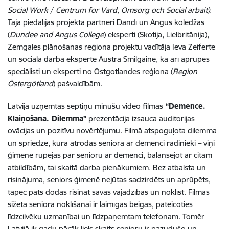
Social Work
/
Centrum for Vard, Omsorg och Social arbait)
.
Tajā piedalījās projekta partneri Dandī un Angus koledžas
(
Dundee and Angus College
) eksperti (Skotija, Lielbritānija),
Zemgales plānošanas reģiona projektu vadītāja Ieva Zeiferte
un sociālā darba eksperte Austra Smilgaine, kā arī aprūpes
speciālisti un eksperti no Ostgotlandes reģiona (
Region
Östergötland
) pašvaldībām.
Latvijā uzņemtās septiņu minūšu video filmas
“Demence.
Klaiņošana. Dilemma”
prezentācija izsauca auditorijas
ovācijas un pozitīvu novērtējumu. Filmā atspoguļota dilemma
un spriedze, kurā atrodas seniora ar demenci radinieki – viņi
ģimenē rūpējas par senioru ar demenci, balansējot ar citām
atbildībām, tai skaitā darba pienākumiem. Bez atbalsta un
risinājuma, seniors ģimenē nejūtas sadzirdēts un aprūpēts,
tāpēc pats dodas risināt savas vajadzības un noklīst. Filmas
sižetā seniora noklīšanai ir laimīgas beigas, pateicoties
līdzcilvēku uzmanībai un līdzpaņemtam telefonam. Tomēr
Latvijā ik gadu pārāk liels skaits senioru ir pazudušo un