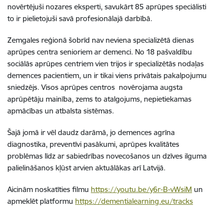
novērtējuši nozares eksperti, savukārt 85 aprūpes speciālisti
to ir pielietojuši savā profesionālajā darbībā.
Zemgales reģionā šobrīd nav neviena specializētā dienas
aprūpes centra senioriem ar demenci. No 18 pašvaldību
sociālās aprūpes centriem vien trijos ir specializētās nodaļas
demences pacientiem, un ir tikai viens privātais pakalpojumu
sniedzējs. Visos aprūpes centros novērojama augsta
aprūpētāju mainība, zems to atalgojums, nepietiekamas
apmācības un atbalsta sistēmas.
Šajā jomā ir vēl daudz darāmā, jo demences agrīna
diagnostika, preventīvi pasākumi, aprūpes kvalitātes
problēmas līdz ar sabiedrības novecošanos un dzīves ilguma
palielināšanos kļūst arvien aktuālākas arī Latvijā.
Aicinām noskatīties filmu
https://youtu.be/y6r-B-vWsiM
un
apmeklēt platformu
https://dementialearning.eu/tracks