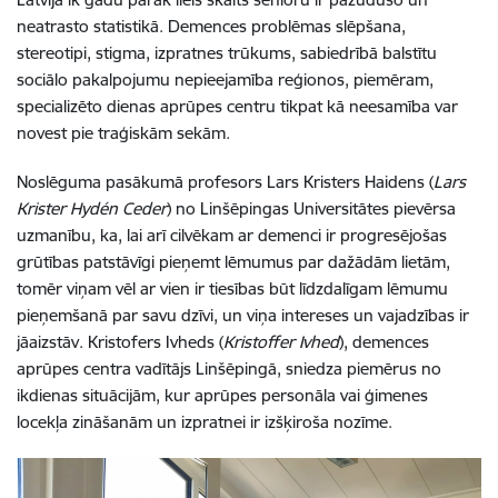
neatrasto statistikā. Demences problēmas slēpšana,
stereotipi, stigma, izpratnes trūkums, sabiedrībā balstītu
sociālo pakalpojumu nepieejamība reģionos, piemēram,
specializēto dienas aprūpes centru tikpat kā neesamība var
novest pie traģiskām sekām.
Noslēguma pasākumā profesors Lars Kristers Haidens (
Lars
Krister Hydén
Ceder
) no Linšēpingas Universitātes pievērsa
uzmanību, ka, lai arī cilvēkam ar demenci ir progresējošas
grūtības patstāvīgi pieņemt lēmumus par dažādām lietām,
tomēr viņam vēl ar vien ir tiesības būt līdzdalīgam lēmumu
pieņemšanā par savu dzīvi, un viņa intereses un vajadzības ir
jāaizstāv. Kristofers Ivheds (
Kristoffer Ivhed
), demences
aprūpes centra vadītājs Linšēpingā, sniedza piemērus no
ikdienas situācijām, kur aprūpes personāla vai ģimenes
locekļa zināšanām un izpratnei ir izšķiroša nozīme.