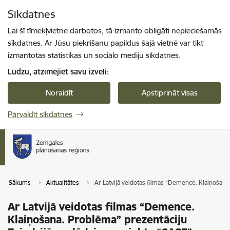
Pāriet uz lapas saturu
Sīkdatnes
Spied
lai meklētu
Enter
Lai šī tīmekļvietne darbotos, tā izmanto obligāti nepieciešamās
sīkdatnes. Ar Jūsu piekrišanu papildus šajā vietnē var tikt
izmantotas statistikas un sociālo mediju sīkdatnes.
Lūdzu, atzīmējiet savu izvēli:
Noraidīt
Apstiprināt visas
Pārvaldīt sīkdatnes
Sākums
Aktualitātes
Ar Latvijā veidotas filmas “Demence. Klaiņošana
Ar Latvijā veidotas filmas “Demence.
Klaiņošana. Problēma” prezentāciju