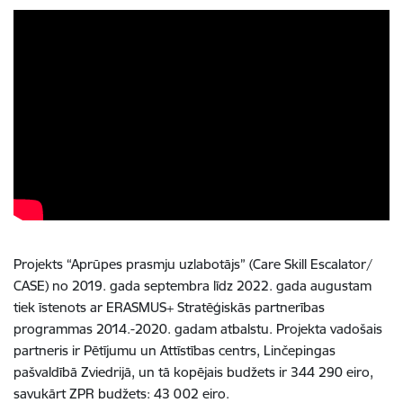
Projekts “Aprūpes prasmju uzlabotājs” (Care Skill Escalator/
CASE) no 2019. gada septembra līdz 2022. gada augustam
tiek īstenots ar ERASMUS+ Stratēģiskās partnerības
programmas 2014.-2020. gadam atbalstu. Projekta vadošais
partneris ir Pētījumu un Attīstības centrs, Linčepingas
pašvaldībā Zviedrijā, un tā kopējais budžets ir 344 290 eiro,
savukārt ZPR budžets: 43 002 eiro.