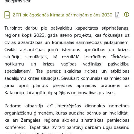
pieejams šeit:
Lejupielādēt:
ZPR pielāgošanās klimata pārmaiņām plāns 2030
Turpinot darbu pie pašvaldību kapacitātes stiprināšanas,
reģions kopš 2023. gada īsteno projektu, kas fokusējas uz
civilās aizsardzības un komunālās saimniecības jautājumiem.
Civilās aizsardzības jomā īstenotas apmācības un krīzes
situāciju simulācijas, kā rezultātā izstrādātas “Ārkārtas
notikumu un krīzes vadības vadlīnijas pašvaldību
speciālistiem”. Tās paredz skaidras rīcības un atbildības
sadalījumu krīzes situācijās. Savukārt komunālās saimniecības
jomā aprīlī plānots pieredzes apmaiņas brauciens uz
Kataloniju, lai apgūtu ilgtspējīgas un inovatīvas prakses.
Padome atbalstīja arī integrējošas diennakts nometnes
organizēšanu ģimenēm, kuras audzina bērnus ar invaliditāti,
kā arī Zemgales reģiona skolēnu zinātniskās pētniecības
konferenci. Tāpat tika izvirzīti pārstāvji darbam upju baseinu