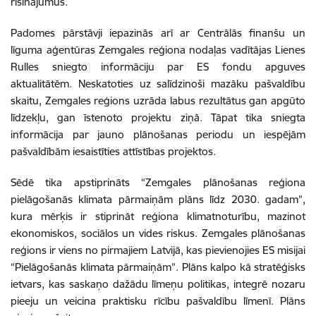
risinājumus.
Padomes pārstāvji iepazinās arī ar Centrālās finanšu un
līguma aģentūras Zemgales reģiona nodaļas vadītājas Lienes
Rulles sniegto informāciju par ES fondu apguves
aktualitātēm. Neskatoties uz salīdzinoši mazāku pašvaldību
skaitu, Zemgales reģions uzrāda labus rezultātus gan apgūto
līdzekļu, gan īstenoto projektu ziņā. Tāpat tika sniegta
informācija par jauno plānošanas periodu un iespējām
pašvaldībām iesaistīties attīstības projektos.
Sēdē tika apstiprināts “Zemgales plānošanas reģiona
pielāgošanās klimata pārmaiņām plāns līdz 2030. gadam”,
kura mērķis ir stiprināt reģiona klimatnoturību, mazinot
ekonomiskos, sociālos un vides riskus. Zemgales plānošanas
reģions ir viens no pirmajiem Latvijā, kas pievienojies ES misijai
“Pielāgošanās klimata pārmaiņām”. Plāns kalpo kā stratēģisks
ietvars, kas saskaņo dažādu līmeņu politikas, integrē nozaru
pieeju un veicina praktisku rīcību pašvaldību līmenī. Plāns