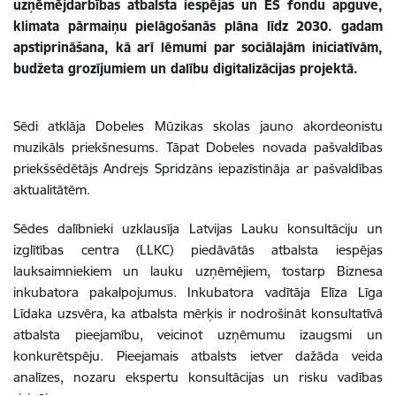
uzņēmējdarbības atbalsta iespējas un ES fondu apguve,
klimata pārmaiņu pielāgošanās plāna līdz 2030. gadam
apstiprināšana, kā arī lēmumi par sociālajām iniciatīvām,
budžeta grozījumiem un dalību digitalizācijas projektā.
Sēdi atklāja Dobeles Mūzikas skolas jauno akordeonistu
muzikāls priekšnesums. Tāpat Dobeles novada pašvaldības
priekšsēdētājs Andrejs Spridzāns iepazīstināja ar pašvaldības
aktualitātēm.
Sēdes dalībnieki uzklausīja Latvijas Lauku konsultāciju un
izglītības centra (LLKC) piedāvātās atbalsta iespējas
lauksaimniekiem un lauku uzņēmējiem, tostarp Biznesa
inkubatora pakalpojumus. Inkubatora vadītāja Elīza Līga
Līdaka uzsvēra, ka atbalsta mērķis ir nodrošināt konsultatīvā
atbalsta pieejamību, veicinot uzņēmumu izaugsmi un
konkurētspēju. Pieejamais atbalsts ietver dažāda veida
analīzes, nozaru ekspertu konsultācijas un risku vadības