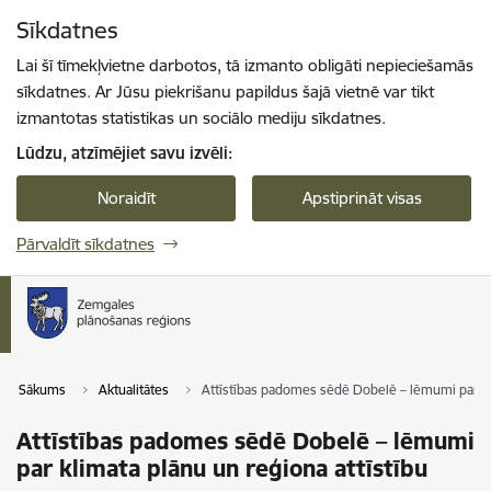
Pāriet uz lapas saturu
Sīkdatnes
Spied
lai meklētu
Enter
Lai šī tīmekļvietne darbotos, tā izmanto obligāti nepieciešamās
sīkdatnes. Ar Jūsu piekrišanu papildus šajā vietnē var tikt
izmantotas statistikas un sociālo mediju sīkdatnes.
Lūdzu, atzīmējiet savu izvēli:
Noraidīt
Apstiprināt visas
Pārvaldīt sīkdatnes
Sākums
Aktualitātes
Attīstības padomes sēdē Dobelē – lēmumi par kli
Attīstības padomes sēdē Dobelē – lēmumi
par klimata plānu un reģiona attīstību