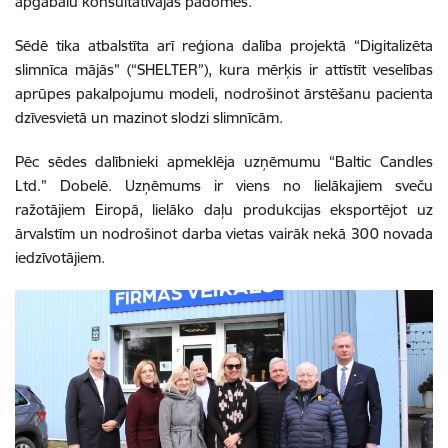
apgabalu konsultatīvajās padomēs.
Sēdē tika atbalstīta arī reģiona dalība projektā “Digitalizēta
slimnīca mājās” (“SHELTER”), kura mērķis ir attīstīt veselības
aprūpes pakalpojumu modeli, nodrošinot ārstēšanu pacienta
dzīvesvietā un mazinot slodzi slimnīcām.
Pēc sēdes dalībnieki apmeklēja uzņēmumu “Baltic Candles
Ltd.” Dobelē. Uzņēmums ir viens no lielākajiem sveču
ražotājiem Eiropā, lielāko daļu produkcijas eksportējot uz
ārvalstīm un nodrošinot darba vietas vairāk nekā 300 novada
iedzīvotājiem.