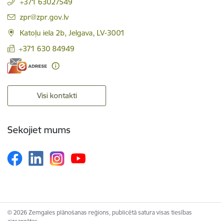
+371 63027549
E-pasts:
zpr@zpr.gov.lv
Katoļu iela 2b, Jelgava, LV-3001
+371 630 84949
Visi kontakti
Sekojiet mums
© 2026 Zemgales plānošanas reģions, publicētā satura visas tiesības