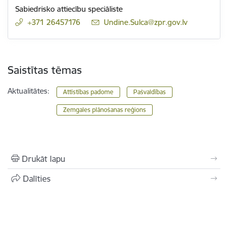
Sabiedrisko attiecību speciāliste
+371 26457176
E-pasts:
Undine.Sulca@zpr.gov.lv
Saistītas tēmas
Aktualitātes:
Attīstības padome
Pašvaldības
Zemgales plānošanas reģions
Drukāt lapu
Dalīties