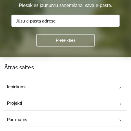
Piesakies jaunumu saņemšanai savā e-pastā.
Kājene
Ātrās saites
Iepirkumi
Projekti
Par mums