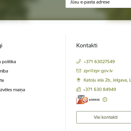
i
Kontakti
 politika
+371 63027549
E-pasts:
zpr@zpr.gov.lv
mība
Katoļu iela 2b, Jelgava,
te
+371 630 84949
izvēles maiņa
Visi kontakti