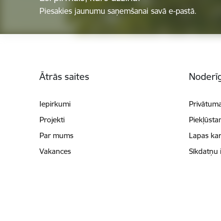
Piesakies jaunumu saņemšanai savā e-pastā.
Kājene
Ātrās saites
Noderīg
Iepirkumi
Privātuma
Projekti
Piekļūsta
Par mums
Lapas kar
Vakances
Sīkdatņu 