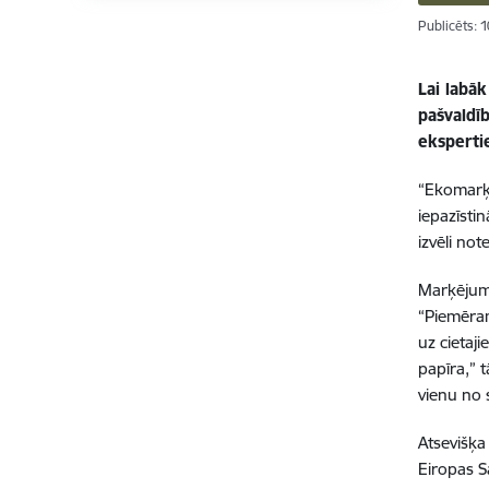
Publicēts: 
Lai labā
pašvaldī
eksperti
“Ekomarķē
iepazīstin
izvēli no
Marķējumi
“Piemēram
uz cietaj
papīra,” t
vienu no 
Atsevišķa
Eiropas S