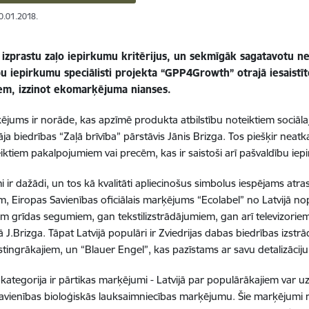
10.01.2018.
k izprastu zaļo iepirkumu kritērijus, un sekmīgāk sagatavotu 
bu iepirkumu speciālisti projekta “GPP4Growth” otrajā iesaistī
em, izzinot ekomarķējuma nianses.
jums ir norāde, kas apzīmē produkta atbilstību noteiktiem sociālaji
āja biedrības “Zaļā brīvība” pārstāvis Jānis Brizga. Tos piešķir neatkar
teiktiem pakalpojumiem vai precēm, kas ir saistoši arī pašvaldību ie
 ir dažādi, un tos kā kvalitāti apliecinošus simbolus iespējams atras
, Eiropas Savienības oficiālais marķējums “Ecolabel” no Latvijā
iem grīdas segumiem, gan tekstilizstrādājumiem, gan arī televizori
ā J.Brizga. Tāpat Latvijā populāri ir Zviedrijas dabas biedrības izstr
stingrākajiem, un “Blauer Engel”, kas pazīstams ar savu detalizācij
 kategorija ir pārtikas marķējumi - Latvijā par populārākajiem var u
avienības bioloģiskās lauksaimniecības marķējumu. Šie marķējumi n