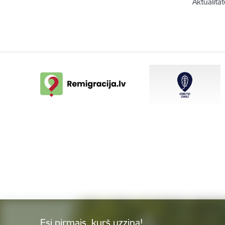
Aktualitāt
Esi pirmais, kurš uzzina!