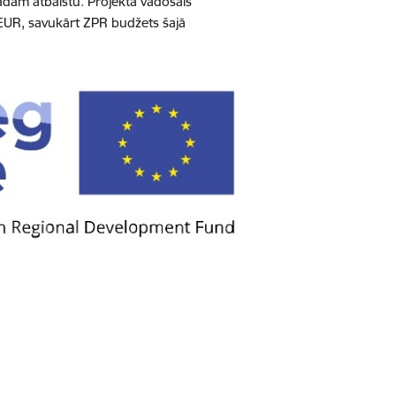
dam atbalstu. Projekta vadošais
0 EUR, savukārt ZPR budžets šajā