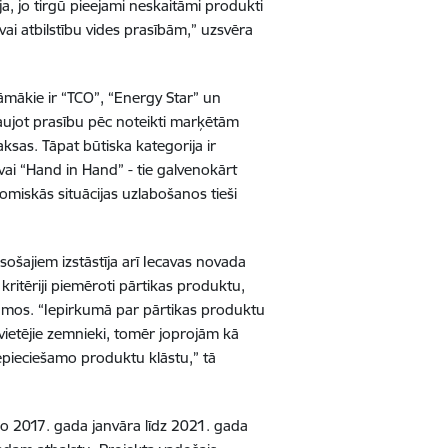
ja, jo tirgū pieejami neskaitāmi produkti
ai atbilstību vides prasībām,” uzsvēra
āmākie ir “TCO”, “Energy Star” un
ļaujot prasību pēc noteikti marķētām
ksas. Tāpat būtiska kategorija ir
vai “Hand in Hand” - tie galvenokārt
omiskās situācijas uzlabošanos tieši
ošajiem izstāstīja arī Iecavas novada
kritēriji piemēroti pārtikas produktu,
kumos. “Iepirkumā par pārtikas produktu
vietējie zemnieki, tomēr joprojām kā
pieciešamo produktu klāstu,” tā
no 2017. gada janvāra līdz 2021. gada