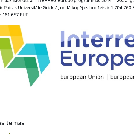
m tiek īstenots ar INTERREG Europe programmas 2014. - 2020. ga
 ir Patras Universitāte Grieķijā, un tā kopējais budžets ir 1 704 76
ir 161 657 EUR.
tas tēmas