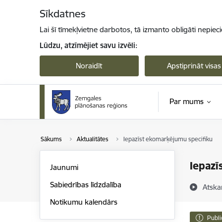
Pāriet uz lapas saturu
Sīkdatnes
Lai šī tīmekļvietne darbotos, tā izmanto obligāti nepiec
Lūdzu, atzīmējiet savu izvēli:
Noraidīt
Apstiprināt visas
Par mums
Sākums
Aktualitātes
Iepazīst ekomarķējumu specifiku
Iepazī
Jaunumi
Sabiedrības līdzdalība
Atska
Notikumu kalendārs
Publi