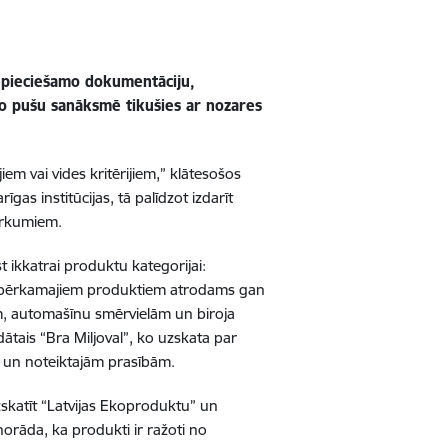
nepieciešamo dokumentāciju,
to pušu sanāksmē tikušies ar nozares
em vai vides kritērijiem,” klātesošos
īgas institūcijas, tā palīdzot izdarīt
pirkumiem.
t ikkatrai produktu kategorijai:
 nopērkamajiem produktiem atrodams gan
em, automašīnu smērvielām un biroja
ādātais “Bra Miljoval”, ko uzskata par
u un noteiktajām prasībām.
zskatīt “Latvijas Ekoproduktu” un
orāda, ka produkti ir ražoti no