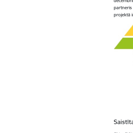
decembri
partneris
projektā 
Saistī