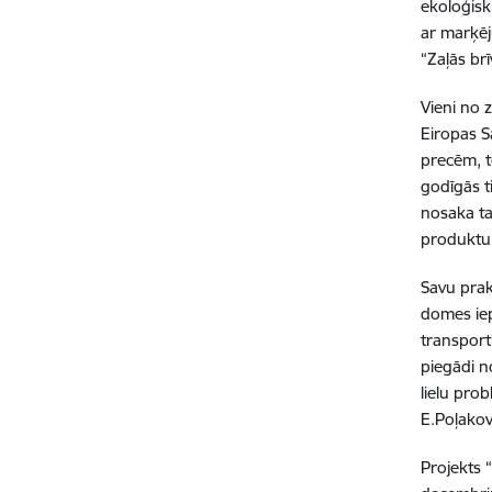
ekoloģiski
ar marķēj
“Zaļās br
Vieni no 
Eiropas S
precēm, t
godīgās t
nosaka ta
produktu 
Savu prak
domes iep
transport
piegādi n
lielu pro
E.Poļakov
Projekts 