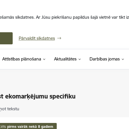
iešamās sīkdatnes. Ar Jūsu piekrišanu papildus šajā vietnē var tikt i
Pārvaldīt sīkdatnes
Attīstības plānošana
Aktualitātes
Darbības jomas
st ekomarķējumu specifiku
ņot tekstu
cēts
pirms vairāk nekā 8 gadiem