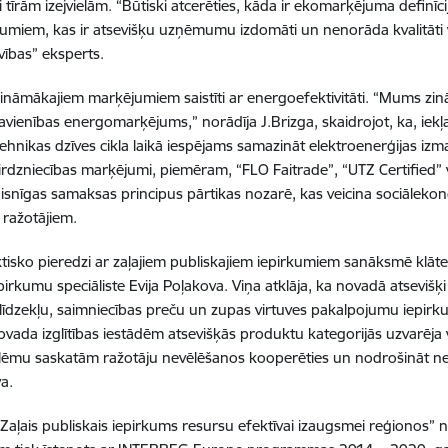
 tīrām izejvielām. “Būtiski atcerēties, kāda ir ekomarķējuma definīci
umiem, kas ir atsevišķu uzņēmumu izdomāti un nenorāda kvalitāti v
īvības” eksperts.
zināmākajiem marķējumiem saistīti ar energoefektivitāti. “Mums zin
avienības energomarķējums,” norādīja J.Brizga, skaidrojot, ka, iek
ehnikas dzīves cikla laikā iespējams samazināt elektroenerģijas izma
irdzniecības marķējumi, piemēram, “FLO Faitrade”, “UTZ Certified” 
isnīgas samaksas principus pārtikas nozarē, kas veicina sociālekon
ražotājiem.
tisko pieredzi ar zaļajiem publiskajiem iepirkumiem sanāksmē klātes
irkumu speciāliste Evija Poļakova. Viņa atklāja, ka novadā atsevišķi 
līdzekļu, saimniecības preču un zupas virtuves pakalpojumu iepir
ovada izglītības iestādēm atsevišķās produktu kategorijās uzvarēja 
blēmu saskatām ražotāju nevēlēšanos kooperēties un nodrošināt ne
a.
“Zaļais publiskais iepirkums resursu efektīvai izaugsmei reģionos” 