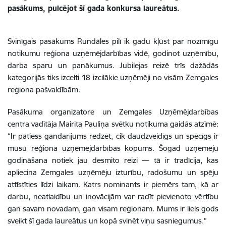
pasākums, pulcējot šī gada konkursa laureātus.
Svinīgais pasākums Rundāles pilī ik gadu kļūst par nozīmīgu
notikumu reģiona uzņēmējdarbības vidē, godinot uzņēmību,
darba sparu un panākumus. Jubilejas reizē trīs dažādās
kategorijās tiks izcelti 18 izcilākie uzņēmēji no visām Zemgales
reģiona pašvaldībām.
Pasākuma organizatore un Zemgales Uzņēmējdarbības
centra vadītāja Mairita Pauliņa svētku notikuma gaidās atzīmē:
“Ir patiess gandarījums redzēt, cik daudzveidīgs un spēcīgs ir
mūsu reģiona uzņēmējdarbības kopums. Šogad uzņēmēju
godināšana notiek jau desmito reizi — tā ir tradīcija, kas
apliecina Zemgales uzņēmēju izturību, radošumu un spēju
attīstīties līdzi laikam. Katrs nominants ir piemērs tam, kā ar
darbu, neatlaidību un inovācijām var radīt pievienoto vērtību
gan savam novadam, gan visam reģionam. Mums ir liels gods
sveikt šī gada laureātus un kopā svinēt viņu sasniegumus.”