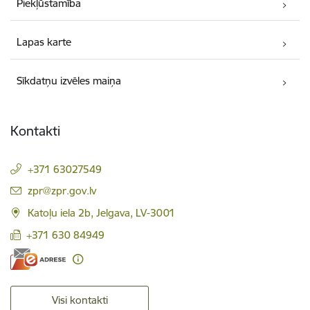
Piekļūstamība
Lapas karte
Sīkdatņu izvēles maiņa
Kontakti
+371 63027549
E-pasts:
zpr@zpr.gov.lv
Katoļu iela 2b, Jelgava, LV-3001
+371 630 84949
Visi kontakti