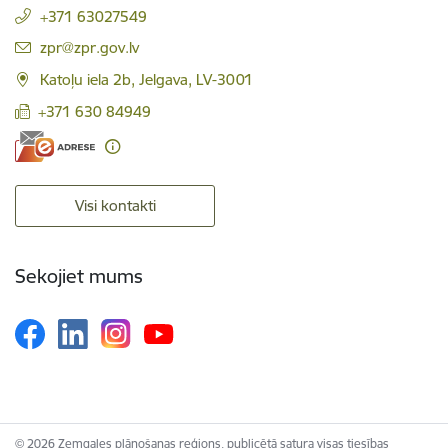
+371 63027549
E-pasts:
zpr@zpr.gov.lv
Katoļu iela 2b, Jelgava, LV-3001
+371 630 84949
Visi kontakti
Sekojiet mums
© 2026 Zemgales plānošanas reģions, publicētā satura visas tiesības