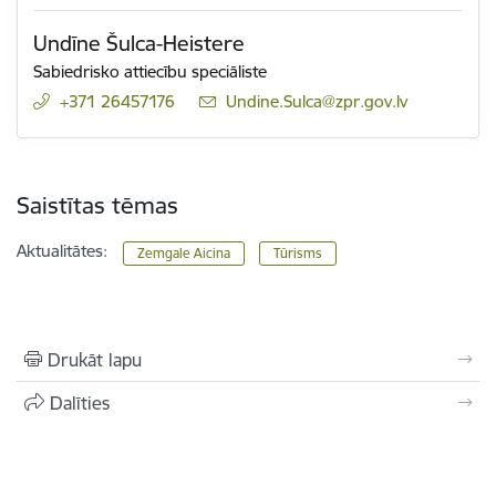
Undīne Šulca-Heistere
Sabiedrisko attiecību speciāliste
+371 26457176
E-pasts:
Undine.Sulca@zpr.gov.lv
Saistītas tēmas
Aktualitātes:
Zemgale Aicina
Tūrisms
Drukāt lapu
Dalīties