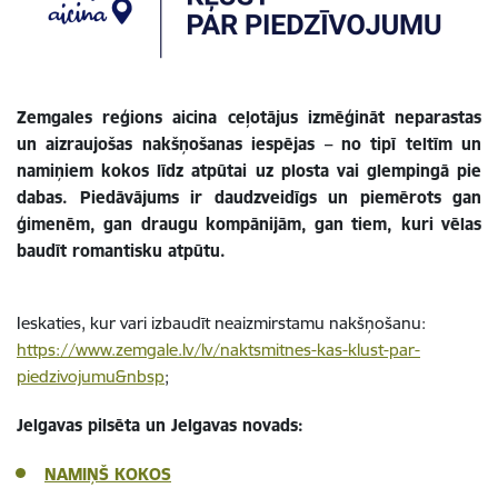
Zemgales reģions aicina ceļotājus izmēģināt neparastas
un aizraujošas nakšņošanas iespējas – no tipī teltīm un
namiņiem kokos līdz atpūtai uz plosta vai glempingā pie
dabas. Piedāvājums ir daudzveidīgs un piemērots gan
ģimenēm, gan draugu kompānijām, gan tiem, kuri vēlas
baudīt romantisku atpūtu.
Ieskaties, kur vari izbaudīt neaizmirstamu nakšņošanu:
https://www.zemgale.lv/lv/naktsmitnes-kas-klust-par-
piedzivojumu&nbsp
;
Jelgavas pilsēta un Jelgavas novads:
NAMIŅŠ KOKOS