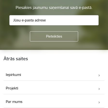
Piesakies jaunumu saņemšanai savā e-pastā.
Kājene
Ātrās saites
Iepirkumi
Projekti
Par mums