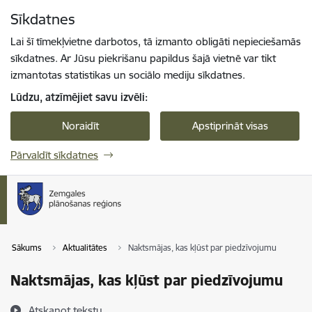
Pāriet uz lapas saturu
Sīkdatnes
Spied
lai meklētu
Enter
Lai šī tīmekļvietne darbotos, tā izmanto obligāti nepieciešamās
sīkdatnes. Ar Jūsu piekrišanu papildus šajā vietnē var tikt
izmantotas statistikas un sociālo mediju sīkdatnes.
Lūdzu, atzīmējiet savu izvēli:
Noraidīt
Apstiprināt visas
Pārvaldīt sīkdatnes
Sākums
Aktualitātes
Naktsmājas, kas kļūst par piedzīvojumu
Naktsmājas, kas kļūst par piedzīvojumu
Atskaņot tekstu