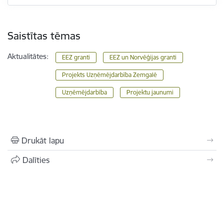
Saistītas tēmas
Aktualitātes:
EEZ granti
EEZ un Norvēģijas granti
Projekts Uzņēmējdarbība Zemgalē
Uzņēmējdarbība
Projektu jaunumi
Drukāt lapu
Dalīties