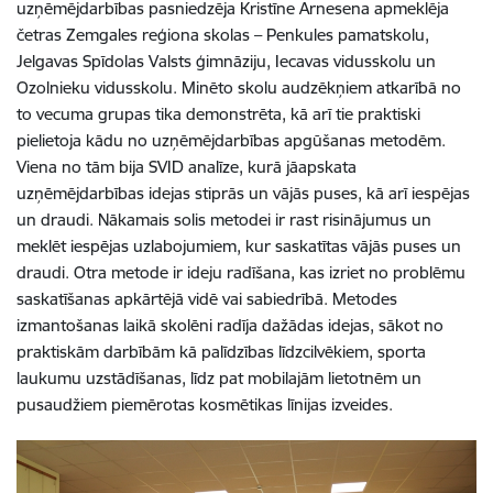
uzņēmējdarbības pasniedzēja Kristīne Arnesena apmeklēja
četras Zemgales reģiona skolas – Penkules pamatskolu,
Jelgavas Spīdolas Valsts ģimnāziju, Iecavas vidusskolu un
Ozolnieku vidusskolu. Minēto skolu audzēkņiem atkarībā no
to vecuma grupas tika demonstrēta, kā arī tie praktiski
pielietoja kādu no uzņēmējdarbības apgūšanas metodēm.
Viena no tām bija SVID analīze, kurā jāapskata
uzņēmējdarbības idejas stiprās un vājās puses, kā arī iespējas
un draudi. Nākamais solis metodei ir rast risinājumus un
meklēt iespējas uzlabojumiem, kur saskatītas vājās puses un
draudi. Otra metode ir ideju radīšana, kas izriet no problēmu
saskatīšanas apkārtējā vidē vai sabiedrībā. Metodes
izmantošanas laikā skolēni radīja dažādas idejas, sākot no
praktiskām darbībām kā palīdzības līdzcilvēkiem, sporta
laukumu uzstādīšanas, līdz pat mobilajām lietotnēm un
pusaudžiem piemērotas kosmētikas līnijas izveides.