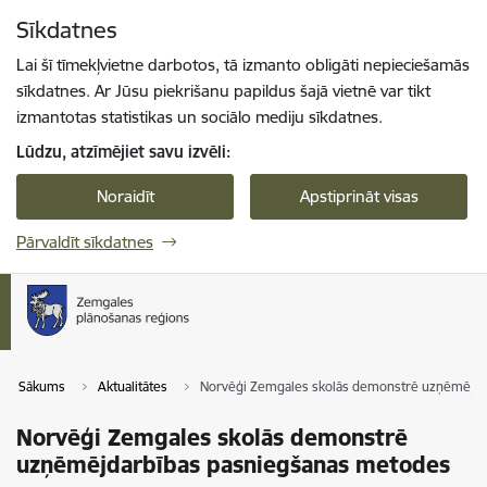
Pāriet uz lapas saturu
Sīkdatnes
Spied
lai meklētu
Enter
Lai šī tīmekļvietne darbotos, tā izmanto obligāti nepieciešamās
sīkdatnes. Ar Jūsu piekrišanu papildus šajā vietnē var tikt
izmantotas statistikas un sociālo mediju sīkdatnes.
Lūdzu, atzīmējiet savu izvēli:
Noraidīt
Apstiprināt visas
Pārvaldīt sīkdatnes
Sākums
Aktualitātes
Norvēģi Zemgales skolās demonstrē uzņēmējda
Norvēģi Zemgales skolās demonstrē
uzņēmējdarbības pasniegšanas metodes