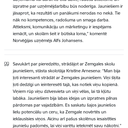
izpratne par uzņēmējdarbību būs noderīga. Jauniešiem ir
jāsaprot, ka rezultāti un panākumi nerodas no nekā. Tie
nāk no kompetences, radošuma un smaga darba.
Attieksmi, komunikāciju un mārketingu ir iespējams
iemācīt, un skolām šeit ir būtiska loma,” komentē
Norvēģijas uzņēmējs Alfs Johansens.
Savukārt par pieredzēto, strādājot ar Zemgales skolu
jauniešiem, stāsta skolotāja Kristīne Arnesena: “Man bija
ļoti interesanti strādāt ar Zemgales jauniešiem. Viņi šķita
ļoti dedzīgi un ieinteresēti tajā, kas notiek viņu kopienā.
Viņiem rūp viņu dzīvesvieta un viņi vēlas, lai tā kļūtu
labāka. Jauniešiem bija labas idejas un izpratnes pilnas
pārdomas par vajadzībām. Es saskatu šajos jauniešos
lielu potenciālu un ceru, ka Zemgale novērtēs un
ieklausīsies viņos. Aicinu arī pašus skolēnus iesaistīties
jauniešu padomēs, lai viņi varētu ietekmēt savu nākotni.”