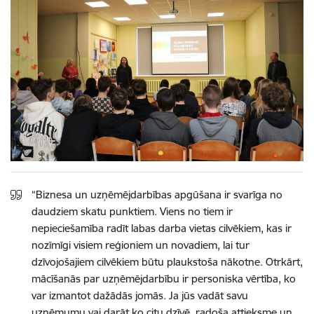
“Biznesa un uzņēmējdarbības apgūšana ir svarīga no
daudziem skatu punktiem. Viens no tiem ir
nepieciešamība radīt labas darba vietas cilvēkiem, kas ir
nozīmīgi visiem reģioniem un novadiem, lai tur
dzīvojošajiem cilvēkiem būtu plaukstoša nākotne. Otrkārt,
mācīšanās par uzņēmējdarbību ir personiska vērtība, ko
var izmantot dažādās jomās. Ja jūs vadāt savu
uzņēmumu vai darāt ko citu dzīvē, radoša attieksme un