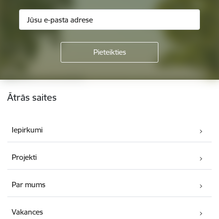
Kājene
Ātrās saites
Iepirkumi
Projekti
Par mums
Vakances