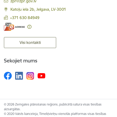
E-pasts:
zpr@zpr.gov.lv
Katoļu iela 2b, Jelgava, LV-3001
+371 630 84949
Visi kontakti
Sekojiet mums
© 2026 Zemgales plānošanas reģions, publicētā satura visas tiesības
aizsargātas.
© 2020 Valsts kanceleja, Tīmekļvietņu vienotās platformas visas tiesības