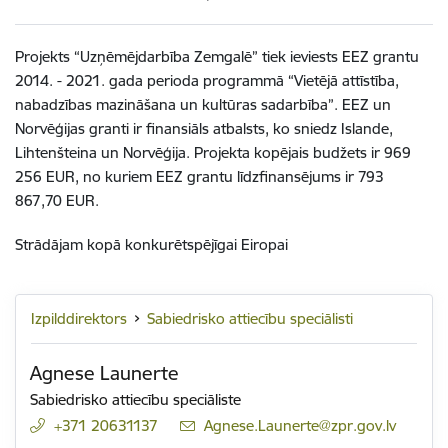
Projekts “Uzņēmējdarbība Zemgalē” tiek ieviests EEZ grantu
2014. - 2021. gada perioda programmā “Vietējā attīstība,
nabadzības mazināšana un kultūras sadarbība”. EEZ un
Norvēģijas granti ir finansiāls atbalsts, ko sniedz Islande,
Lihtenšteina un Norvēģija. Projekta kopējais budžets ir 969
256 EUR, no kuriem EEZ grantu līdzfinansējums ir 793
867,70 EUR.
Strādājam kopā konkurētspējīgai Eiropai
Izpilddirektors
Sabiedrisko attiecību speciālisti
Agnese Launerte
Sabiedrisko attiecību speciāliste
+371 20631137
E-pasts:
Agnese.Launerte@zpr.gov.lv