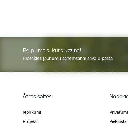
Esi pirmais, kurš uzzina!
Piesakies jaunumu saņemšanai savā e-pastā.
Kājene
Ātrās saites
Noderīg
Iepirkumi
Privātuma
Projekti
Piekļūsta