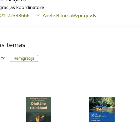
rācijas koordinatore
371 22338666
E-pasts:
Anete.Brineca@zpr.gov.lv
tas tēmas
es:
Remigrācija