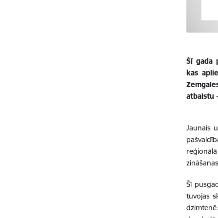
Šī gada 
kas apli
Zemgales
atbalstu
Jaunais 
pašvaldī
reģionālā
zināšanas
Šī pusgad
tuvojas s
dzimtenē