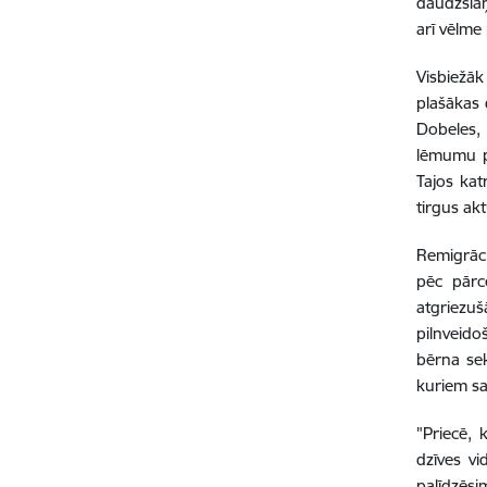
daudzslāņ
arī vēlme 
Visbiežāk
plašākas 
Dobeles,
lēmumu p
Tajos kat
tirgus ak
Remigrāci
pēc pārc
atgriezuš
pilnveido
bērna se
kuriem sa
"Priecē, 
dzīves vi
palīdzēs