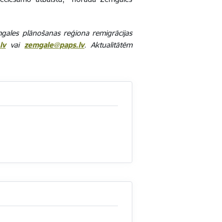
emgales plānošanas reģiona remigrācijas
lv
vai
zemgale@paps.lv
.
Aktualitātēm