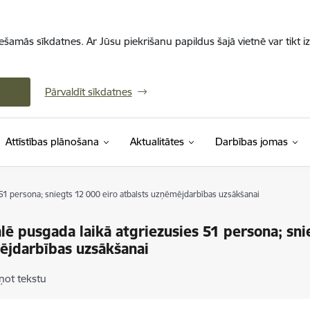
iešamās sīkdatnes. Ar Jūsu piekrišanu papildus šajā vietnē var tikt i
Pārvaldīt sīkdatnes
Attīstības plānošana
Aktualitātes
Darbības jomas
51 persona; sniegts 12 000 eiro atbalsts uzņēmējdarbības uzsākšanai
ē pusgada laikā atgriezusies 51 persona; sni
jdarbības uzsākšanai
ņot tekstu