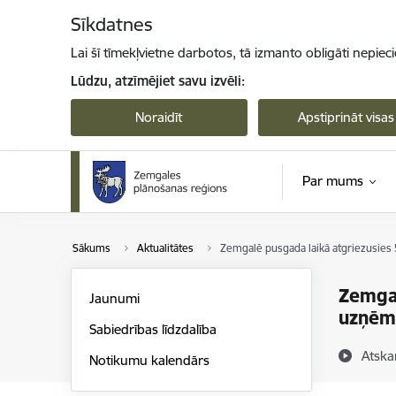
Pāriet uz lapas saturu
Sīkdatnes
Lai šī tīmekļvietne darbotos, tā izmanto obligāti nepiec
Lūdzu, atzīmējiet savu izvēli:
Noraidīt
Apstiprināt visas
Par mums
Sākums
Aktualitātes
Zemgalē pusgada laikā atgriezusies 
Zemgal
Jaunumi
uzņēmē
Sabiedrības līdzdalība
Atska
Notikumu kalendārs