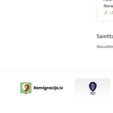
Remig
+
Saistī
Aktualitāt