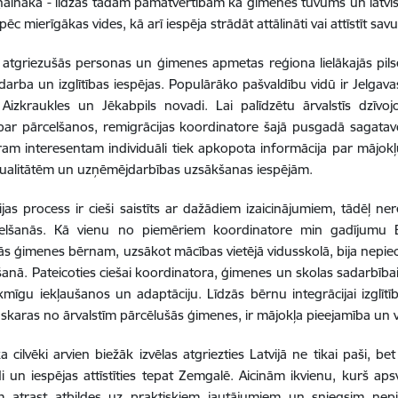
aināka - līdzās tādām pamatvērtībām kā ģimenes tuvums un latvisk
pēc mierīgākas vides, kā arī iespēja strādāt attālināti vai attīstīt s
 atgriezušās personas un ģimenes apmetas reģiona lielākajās pil
darba un izglītības iespējas. Populārāko pašvaldību vidū ir Jelgavas
 Aizkraukles un Jēkabpils novadi. Lai palīdzētu ārvalstīs dzīv
ar pārcelšanos, remigrācijas koordinatore šajā pusgadā sagatav
ram interesentam individuāli tiek apkopota informācija par mājokļ
tualitātēm un uzņēmējdarbības uzsākšanas iespējām.
jas process ir cieši saistīts ar dažādiem izaicinājumiem, tādēļ ner
elšanās. Kā vienu no piemēriem koordinatore min gadījumu Ba
ās ģimenes bērnam, uzsākot mācības vietējā vidusskolā, bija nepiec
šanā. Pateicoties ciešai koordinatora, ģimenes un skolas sadarbībai, 
kmīgu iekļaušanos un
adaptāciju. Līdzās bērnu integrācijai izglītī
skaras no ārvalstīm pārcēlušās ģimenes, ir mājokļa pieejamība un 
ka cilvēki arvien biežāk izvēlas atgriezties Latvijā ne tikai paši,
di un iespējas attīstīties tepat Zemgalē. Aicinām ikvienu, kurš a
im atrast atbildes uz praktiskiem jautājumiem un sniegsim nep