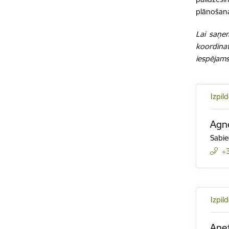
plānošana
Lai saņem
koordina
iespējams 
Izpil
Agn
Sabie
+
Izpil
Ane