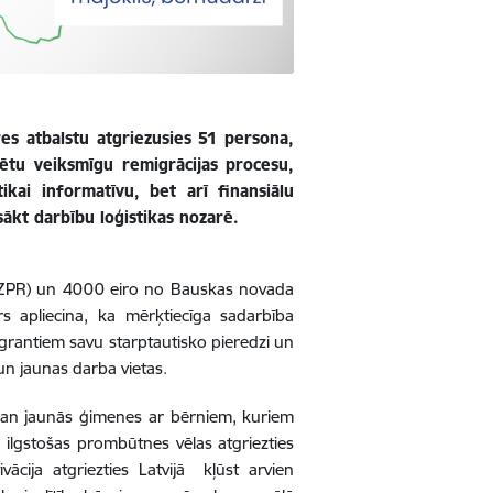
s atbalstu atgriezusies 51 persona,
ētu veiksmīgu remigrācijas procesu,
kai informatīvu, bet arī finansiālu
ākt darbību loģistikas nozarē.
ZPR) un 4000 eiro no Bauskas novada
s apliecina, ka mērķtiecīga sadarbība
igrantiem savu starptautisko pieredzi un
n jaunas darba vietas.
 gan jaunās ģimenes ar bērniem, kuriem
 ilgstošas prombūtnes vēlas atgriezties
ācija atgriezties Latvijā kļūst arvien