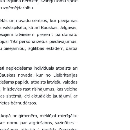
a izglītība bērniem, svarīgu lomu spēlē
avu uzņēmējdarbību.
sētās un novadu centros, kur pieejamas
 valstspilsēta, kā arī Bauskas, Jelgavas,
ojošajiem latviešiem pieņemt pārdomātu
ojusi 193 personalizētus piedāvājumus.
u pieejamību, izglītības iestādēm, darba
eti nepieciešams individuāls atbalsts arī
uskas novadā, kur no Lielbritānijas
iešams papildu atbalsts latviešu valodas
ir izdevies rast risinājumus, kas veicina
bas sistēmā, citi aktuālākie jautājumi, ar
vietas bērnudārzos.
 bet kopā ar ģimenēm, meklējot mierīgāku
psver domu par atgriešanos, sazināties –
ieciešamo atbalstu," norāda Zemgales