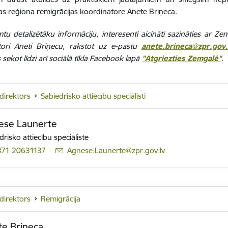
s reģiona remigrācijas koordinatore Anete Briņeca.
tu detalizētāku informāciju, interesenti aicināti sazināties ar Z
tori Aneti Briņecu, rakstot uz e-pastu
anete.brineca@zpr.gov.
sekot līdzi arī sociālā tīkla Facebook lapā
"Atgriezties Zemgalē"
.
ddirektors
Sabiedrisko attiecību speciālisti
ese Launerte
drisko attiecību speciāliste
371 20631137
E-pasts:
Agnese.Launerte@zpr.gov.lv
ddirektors
Remigrācija
te Briņeca