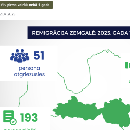
cēts
pirms vairāk nekā 1 gada
02.07.2025.