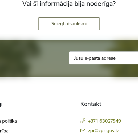
Vai šī informācija bija noderīga?
Sniegt atsauksmi
i
Kontakti
 politika
+371 63027549
E-pasts:
zpr@zpr.gov.lv
mība