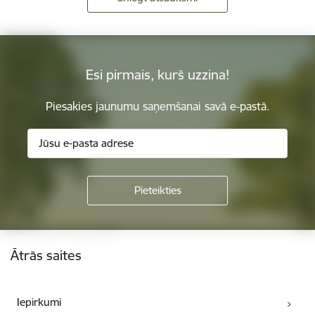
Esi pirmais, kurš uzzina!
Piesakies jaunumu saņemšanai savā e-pastā.
Kājene
Ātrās saites
Iepirkumi