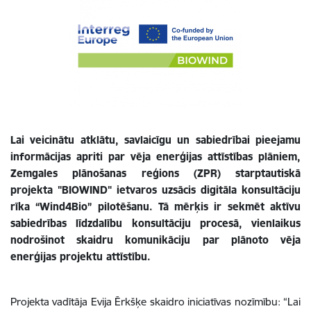
Lai veicinātu atklātu, savlaicīgu un sabiedrībai pieejamu
informācijas apriti par vēja enerģijas attīstības plāniem,
Zemgales plānošanas reģions (ZPR) starptautiskā
projekta "BIOWIND" ietvaros uzsācis digitāla konsultāciju
rīka “Wind4Bio” pilotēšanu. Tā mērķis ir sekmēt aktīvu
sabiedrības līdzdalību konsultāciju procesā, vienlaikus
nodrošinot skaidru komunikāciju par plānoto vēja
enerģijas projektu attīstību.
Projekta vadītāja Evija Ērkšķe skaidro iniciatīvas nozīmību: “Lai