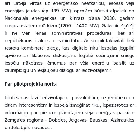
arī Latvija virzās uz enerģētisko neatkarību, esošās vēja
enerģijas jaudas (ap 139 MW) joprojām būtiski atpaliek no
Nacionālajā enerģētikas un klimata plānā 2030. gadam
nospraustajiem mērķiem (1200 - 1400 MW). Galvenie šķēršļi
ir ne vien lēnas administratīvās procedūras, bet arī
nepietiekams dialogs ar sabiedrību. Ar šo pilotaktivitāti tiek
testēta kombinētā pieeja, kas digitālo rīku iespējas jēgpilni
apvieno ar klātienes diskusijām. Iegūtie secinājumi sniegs
iespēju nākotnes lēmumus par vēja enerģiju balstīt uz
caurspīdīgu un iekļaujošu dialogu ar iedzīvotājiem.”
Par pilotprojekta norisi
Pilotēšanas fāzē iedzīvotājiem, pašvaldībām, uzņēmējiem un
citiem interesentiem ir iespēja izmēģināt rīku, iepazīstoties ar
informāciju par pieciem plānotajiem vēja enerģijas parkiem
Zemgales reģionā - Dobeles, Jelgavas, Bauskas, Aizkraukles
un Jēkabpils novados .