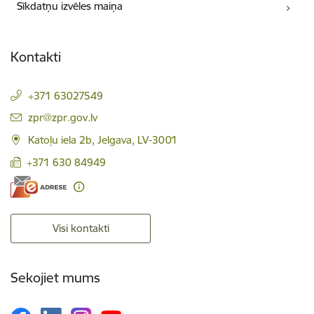
Sīkdatņu izvēles maiņa
Kontakti
+371 63027549
E-pasts:
zpr@zpr.gov.lv
Katoļu iela 2b, Jelgava, LV-3001
+371 630 84949
Visi kontakti
Sekojiet mums