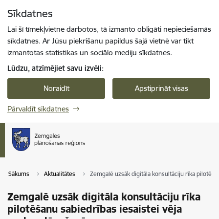
Pāriet uz lapas saturu
Sīkdatnes
Spied
lai meklētu
Enter
Lai šī tīmekļvietne darbotos, tā izmanto obligāti nepieciešamās
sīkdatnes. Ar Jūsu piekrišanu papildus šajā vietnē var tikt
izmantotas statistikas un sociālo mediju sīkdatnes.
Lūdzu, atzīmējiet savu izvēli:
Noraidīt
Apstiprināt visas
Pārvaldīt sīkdatnes
Sākums
Aktualitātes
Zemgalē uzsāk digitāla konsultāciju rīka pilotēša
Zemgalē uzsāk digitāla konsultāciju rīka
pilotēšanu sabiedrības iesaistei vēja