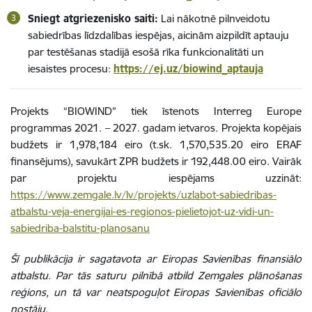
Sniegt atgriezenisko saiti:
Lai nākotnē pilnveidotu
sabiedrības līdzdalības iespējas, aicinām aizpildīt aptauju
par testēšanas stadijā esošā rīka funkcionalitāti un
iesaistes procesu:
https://ej.uz/biowind_aptauja
Projekts “BIOWIND” tiek īstenots Interreg Europe
programmas 2021. – 2027. gadam ietvaros. Projekta kopējais
budžets ir 1,978,184 eiro (t.sk. 1,570,535.20 eiro ERAF
finansējums), savukārt ZPR budžets ir 192,448.00 eiro. Vairāk
par projektu iespējams uzzināt:
https://www.zemgale.lv/lv/projekts/uzlabot-sabiedribas-
atbalstu-veja-energijai-es-regionos-pielietojot-uz-vidi-un-
sabiedriba-balstitu-planosanu
Šī publikācija ir sagatavota ar Eiropas Savienības finansiālo
atbalstu. Par tās saturu pilnībā atbild Zemgales plānošanas
reģions, un tā var neatspoguļot Eiropas Savienības oficiālo
nostāju.