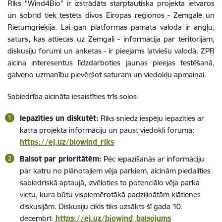
Rīks "Wind4Bio" ir izstrādāts starptautiska projekta ietvaros
un šobrīd tiek testēts divos Eiropas reģionos - Zemgalē un
Rietumgrieķijā. Lai gan platformas pamata valoda ir angļu,
saturs, kas attiecas uz Zemgali - informācija par teritorijām,
diskusiju forumi un anketas - ir pieejams latviešu valodā. ZPR
aicina interesentus līdzdarboties jaunas pieejas testēšanā,
galveno uzmanību pievēršot saturam un viedokļu apmaiņai.
Sabiedrība aicināta iesaistīties trīs soļos:
Iepazīties un diskutēt:
Rīks sniedz iespēju iepazīties ar
katra projekta informāciju un paust viedokli forumā:
https://ej.uz/biowind_riks
Balsot par prioritātēm:
Pēc iepazīšanās ar informāciju
par katru no plānotajiem vēja parkiem, aicinām piedalīties
sabiedriskā aptaujā, izvēloties to potenciālo vēja parka
vietu, kura būtu vispiemērotākā padziļinātām klātienes
diskusijām. Diskusiju cikls tiks uzsākts šī gada 10.
decembrī:
https://ej.uz/biowind_balsojums