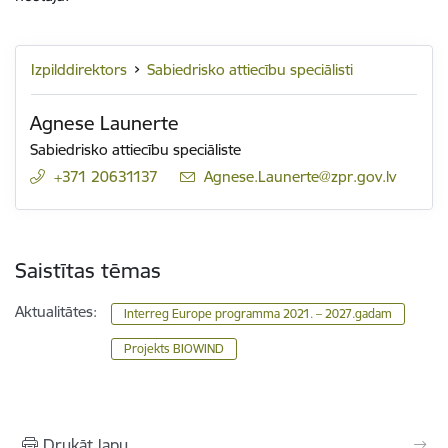
Izpilddirektors
Sabiedrisko attiecību speciālisti
Agnese Launerte
Sabiedrisko attiecību speciāliste
+371 20631137
E-pasts:
Agnese.Launerte@zpr.gov.lv
Saistītas tēmas
Aktualitātes:
Interreg Europe programma 2021. – 2027.gadam
Projekts BIOWIND
Drukāt lapu