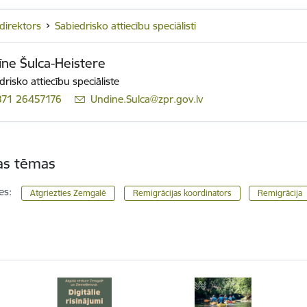
ddirektors
Sabiedrisko attiecību speciālisti
ne Šulca-Heistere
drisko attiecību speciāliste
371 26457176
E-pasts:
Undine.Sulca@zpr.gov.lv
tas tēmas
es:
Atgriezties Zemgalē
Remigrācijas koordinators
Remigrācija