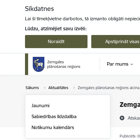
Pāriet uz lapas saturu
Sīkdatnes
Lai šī tīmekļvietne darbotos, tā izmanto obligāti nepiec
Lūdzu, atzīmējiet savu izvēli:
Noraidīt
Apstiprināt visas
Par mums
Sākums
Aktualitātes
Zemgales plānošanas reģions aicina 
Zemgal
Jaunumi
Sabiedrības līdzdalība
Atska
Notikumu kalendārs
Publicēts: 