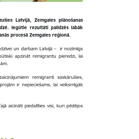
ezušies Latvijā, Zemgales plānošanas
dzē. Iegūtie rezultāti palīdzēs labāk
šanās procesā Zemgales reģionā.
 dzīvei un darbam Latvijā –
ir nozīmīgs
būtiski apzināt remigrantu pieredzi, lai
bām.
icinājumiem remigranti saskārušies,
joprojām ir nepieciešams, lai veiksmīgāk
 aicināti piedalīties visi, kuri pēdējos