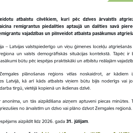
veidotu atbalstu cilvēkiem, kuri pēc dzīves ārvalstīs atgri
aicina remigrantus piedalīties aptaujā un dalīties savā piere
remigrantu vajadzības un pilnveidot atbalsta pasākumus atgrie
ja – Latvijas valstspiederīgo un viņu ģimenes locekļu atgriešanās
reģiona un valsts demogrāfiskās situācijas kontekstā
. Tāpēc ir 
pasākumi būtu pēc iespējas praktiskāki un atbilstu reālajām vajadzī
Zemgales plānošanas reģions vēlas noskaidrot, ar kādiem iza
ies Latvijā, kā arī kāds atbalsts viņiem būtu bijis noderīgs vai 
 darba tirgū, vietējā kopienā un ikdienas dzīvē.
r anonīma, un tās aizpildīšana aizņem aptuveni piecas minūtes. Tajā
riezušies no ārvalstīm un dzīvo vai plāno dzīvot Zemgales reģionā.
espējams aizpildīt līdz 2026. gada
31. jūlijam
.