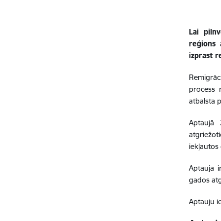
Lai piln
reģions 
izprast 
Remigrāci
process 
atbalsta 
Aptaujā 
atgriežot
iekļautos
Aptauja i
gados atg
Aptauju i