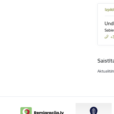
Izpil
Undī
Sabie
+
Saistī
Aktualitāt