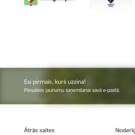
Esi pirmais, kurš uzzina!
Piesakies jaunumu saņemšanai savā e-pastā.
Kājene
Ātrās saites
Noderīg