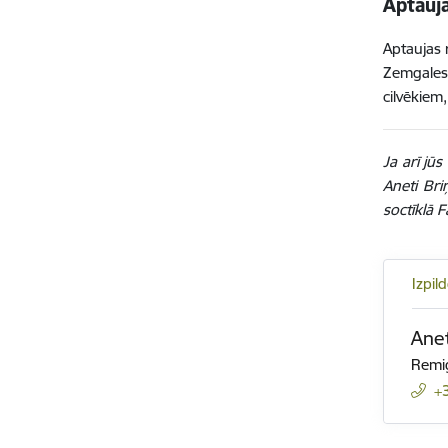
Aptauj
Aptaujas 
Zemgales 
cilvēkiem,
Ja arī jū
Aneti Bri
soctīklā 
Izpil
Ane
Remig
+