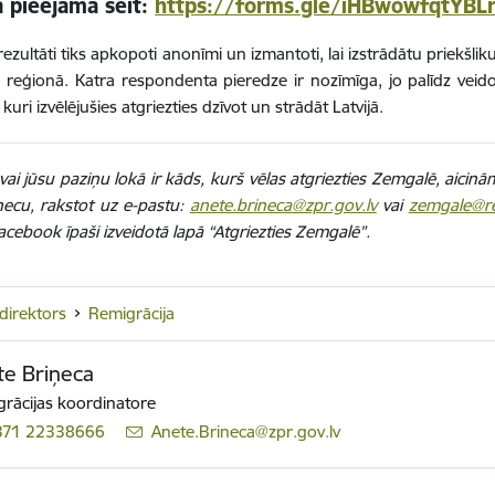
a pieejama šeit:
https://forms.gle/iHBwowfqtYBL
rezultāti tiks apkopoti anonīmi un izmantoti, lai izstrādātu priekšl
reģionā. Katra respondenta pieredze ir nozīmīga, jo palīdz veid
 kuri izvēlējušies atgriezties dzīvot un strādāt Latvijā.
s vai jūsu paziņu lokā ir kāds, kurš vēlas atgriezties Zemgalē, aicin
ņecu, rakstot uz e-pastu:
anete.brineca@zpr.gov.lv
vai
zemgale@rem
Facebook īpaši izveidotā lapā “Atgriezties Zemgalē”.
ddirektors
Remigrācija
te Briņeca
rācijas koordinatore
371 22338666
E-pasts:
Anete.Brineca@zpr.gov.lv