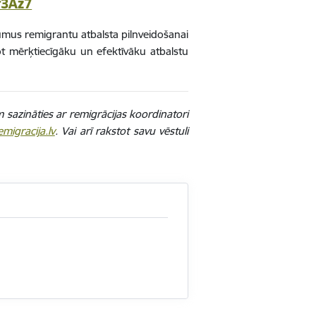
r3Az7
ikumus remigrantu atbalsta pilnveidošanai
ot mērķtiecīgāku un efektīvāku atbalstu
ām sazināties ar remigrācijas koordinatori
igracija.lv
. Vai arī rakstot savu vēstuli