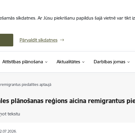
iešamās sīkdatnes. Ar Jūsu piekrišanu papildus šajā vietnē var tikt i
Pārvaldīt sīkdatnes
Attīstības plānošana
Aktualitātes
Darbības jomas
remigrantus piedalīties aptaujā
es plānošanas reģions aicina remigrantus pie
ņot tekstu
02.07.2026.