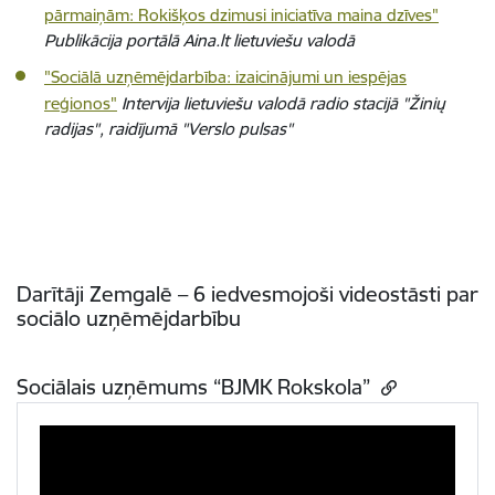
pārmaiņām: Rokišķos dzimusi iniciatīva maina dzīves"
Publikācija portālā Aina.lt lietuviešu valodā
"Sociālā uzņēmējdarbība: izaicinājumi un iespējas
reģionos"
Intervija lietuviešu valodā radio stacijā "Žinių
radijas", raidījumā "Verslo pulsas"
Darītāji Zemgalē – 6 iedvesmojoši videostāsti par
sociālo uzņēmējdarbību
Sociālais uzņēmums “BJMK Rokskola”