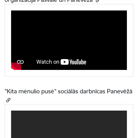
"Kita mėnulio pusė" sociālās darbnīcas Panevēžā