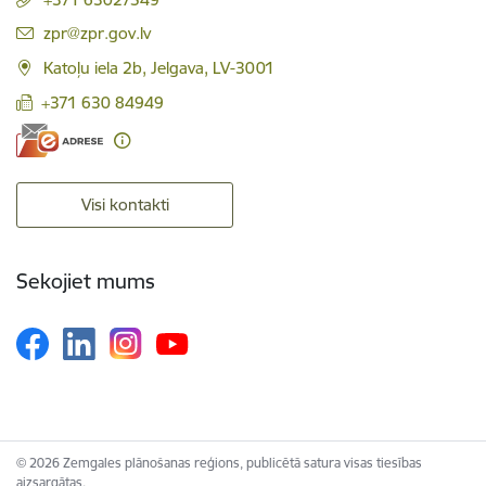
E-pasts:
zpr@zpr.gov.lv
Katoļu iela 2b, Jelgava, LV-3001
+371 630 84949
Visi kontakti
Sekojiet mums
© 2026 Zemgales plānošanas reģions, publicētā satura visas tiesības
aizsargātas.