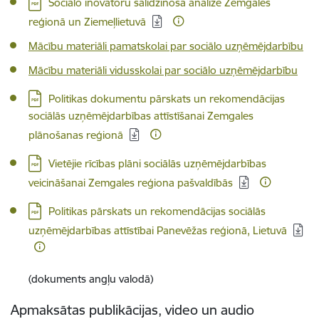
Lejupielādēt:
Sociālo inovatoru salīdzinošā analīze Zemgales
reģionā un Ziemeļlietuvā
Mācību materiāli pamatskolai par sociālo uzņēmējdarbību
Mācību materiāli vidusskolai par sociālo uzņēmējdarbību
Lejupielādēt:
Politikas dokumentu pārskats un rekomendācijas
sociālās uzņēmējdarbības attīstīšanai Zemgales
plānošanas reģionā
Lejupielādēt:
Vietējie rīcības plāni sociālās uzņēmējdarbības
veicināšanai Zemgales reģiona pašvaldībās
Lejupielādēt:
Politikas pārskats un rekomendācijas sociālās
uzņēmējdarbības attīstībai Panevēžas reģionā, Lietuvā
(dokuments angļu valodā)
Apmaksātas publikācijas, video un audio