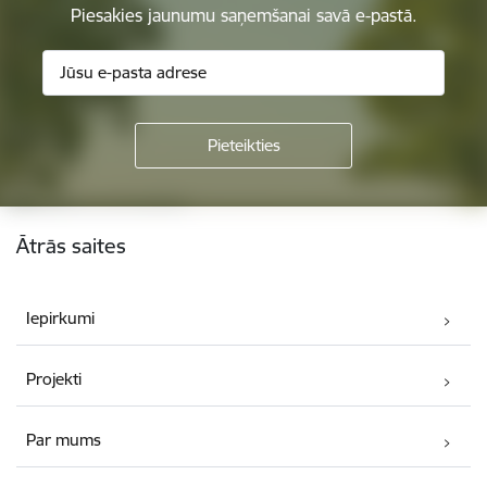
Piesakies jaunumu saņemšanai savā e-pastā.
Kājene
Ātrās saites
Iepirkumi
Projekti
Par mums