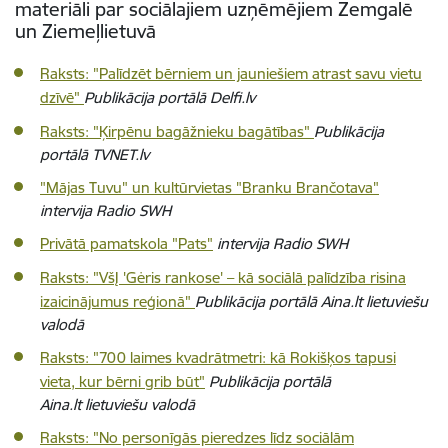
materiāli par sociālajiem uzņēmējiem Zemgalē
un Ziemeļlietuvā
Raksts: "Palīdzēt bērniem un jauniešiem atrast savu vietu
dzīvē"
Publikācija portālā Delfi.lv
Raksts: "Ķirpēnu bagāžnieku bagātības"
Publikācija
portālā TVNET.lv
"Mājas Tuvu" un kultūrvietas "Branku Brančotava"
intervija Radio SWH
Privātā pamatskola "Pats"
intervija Radio SWH
Raksts: "VšĮ 'Gėris rankose' – kā sociālā palīdzība risina
izaicinājumus reģionā"
Publikācija portālā Aina.lt lietuviešu
valodā
Raksts: "700 laimes kvadrātmetri: kā Rokišķos tapusi
vieta, kur bērni grib būt"
Publikācija portālā
Aina.lt lietuviešu valodā
Raksts: "No personīgās pieredzes līdz sociālām