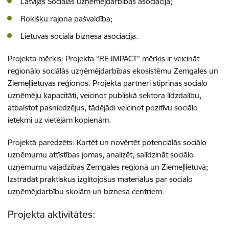
Latvijas Sociālās uzņēmējdarbības asociācija;
Rokišķu rajona pašvaldība;
Lietuvas sociālā biznesa asociācija.
Projekta mērķis: Projekta “RE:IMPACT” mērķis ir veicināt
reģionālo sociālās uzņēmējdarbības ekosistēmu Zemgales un
Ziemeļlietuvas reģionos. Projekta partneri stiprinās sociālo
uzņēmēju kapacitāti, veicinot publiskā sektora līdzdalību,
atbalstot pasniedzējus, tādējādi veicinot pozitīvu sociālo
ietekmi uz vietējām kopienām.
Projektā paredzēts: Kartēt un novērtēt potenciālās sociālo
uzņēmumu attīstības jomas, analizēt, salīdzināt sociālo
uzņēmumu vajadzības Zemgales reģionā un Ziemeļlietuvā;
Izstrādāt praktiskus izglītojošus materiālus par sociālo
uzņēmējdarbību skolām un biznesa centriem.
Projekta aktivitātes: