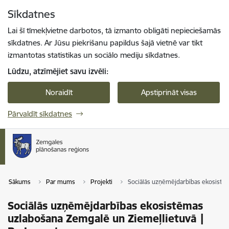
Pāriet uz lapas saturu
Sīkdatnes
Spied
lai meklētu
Enter
Lai šī tīmekļvietne darbotos, tā izmanto obligāti nepieciešamās
sīkdatnes. Ar Jūsu piekrišanu papildus šajā vietnē var tikt
izmantotas statistikas un sociālo mediju sīkdatnes.
Lūdzu, atzīmējiet savu izvēli:
Noraidīt
Apstiprināt visas
Pārvaldīt sīkdatnes
Sākums
Par mums
Projekti
Sociālās uzņēmējdarbības ekosistē
Sociālās uzņēmējdarbības ekosistēmas
uzlabošana Zemgalē un Ziemeļlietuvā |