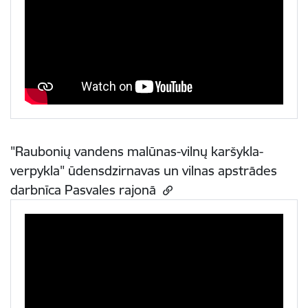
"Raubonių vandens malūnas-vilnų karšykla-
verpykla" ūdensdzirnavas un vilnas apstrādes
darbnīca Pasvales rajonā