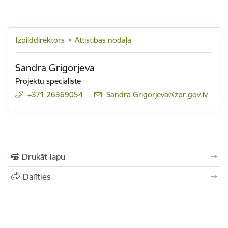
Izpilddirektors
Attīstības nodaļa
Sandra Grigorjeva
Projektu speciāliste
+371 26369054
E-pasts:
Sandra.Grigorjeva@zpr.gov.lv
Drukāt lapu
Dalīties