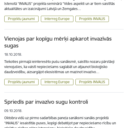
īstenotā “INVALIS” projekta seminārā “Vides aspekti un ar tiem saistītās
aktualitātes un izaicinājumi Latvijā un Zemgales…
Projektu jaunumi
Interreg Europe
Projekts INVALIS
Vienojas par kopīgu mērķi apkarot invazīvās
sugas
18.10.2018.
Tiekoties pirmajā ieinteresēto pušu sanāksmē, saistīto nozaru pārstāvji
vienojušies, ka valstī nepieciešams saglabāt un atjaunot bioloģisko
daudzveidību, aizsargājot ekosistēmas un mazinot invazīvo…
Projektu jaunumi
Interreg Europe
Projekts INVALIS
Spriedīs par invazīvo sugu kontroli
09.10.2018.
Oktobra vidū uz pirmo sadarbības paneļa sanāksmi sanāks projektā
“INVALIS” iesaistītās puses, kopīgi debatējot par nepieciešamo rīcību un