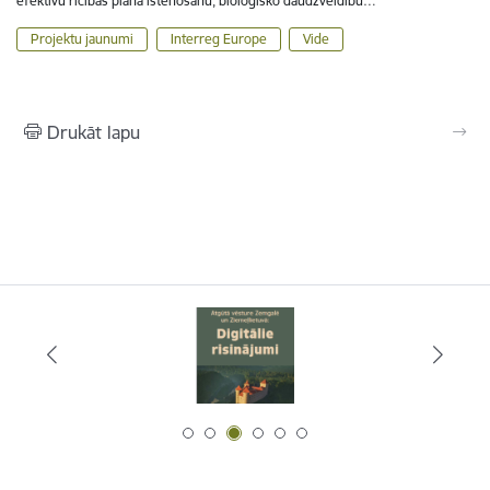
efektīvu rīcības plāna īstenošanu, bioloģisko daudzveidību…
Projektu jaunumi
Interreg Europe
Vide
Drukāt lapu