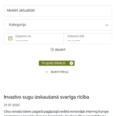
Meklēt aktualitāti
Kategorija
Datums no
Datums līdz
Aizvērt
Projekts INVALIS
Notīrīt filtrus
Invazīvo sugu izskaušanā svarīga rīcība
21.07.2020.
Cēsu novada Vaives pagastā pagājušajā nedēļā norisinājās Interreg Europe