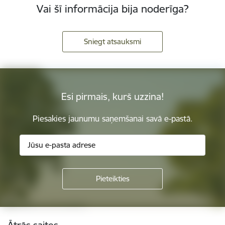
Vai šī informācija bija noderīga?
Sniegt atsauksmi
Esi pirmais, kurš uzzina!
Piesakies jaunumu saņemšanai savā e-pastā.
Kājene
Ātrās saites