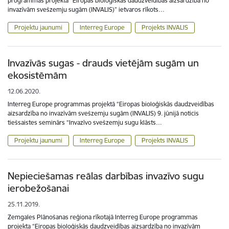
programmas projekta “Eiropas bioloģiskās daudzveidības aizsardzība no
invazīvām svešzemju sugām (INVALIS)” ietvaros rīkots…
Projektu jaunumi
Interreg Europe
Projekts INVALIS
Invazīvās sugas - drauds vietējām sugām un
ekosistēmām
12.06.2020.
Interreg Europe programmas projektā “Eiropas bioloģiskās daudzveidības
aizsardzība no invazīvām svešzemju sugām (INVALIS) 9. jūnijā noticis
tiešsaistes seminārs “Invazīvo svešzemju sugu klāsts…
Projektu jaunumi
Interreg Europe
Projekts INVALIS
Nepieciešamas reālas darbības invazīvo sugu
ierobežošanai
25.11.2019.
Zemgales Plānošanas reģiona rīkotajā Interreg Europe programmas
projekta “Eiropas bioloģiskās daudzveidības aizsardzība no invazīvām