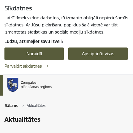
Pāriet uz lapas saturu
Sīkdatnes
Spied
lai meklētu
Enter
Lai šī tīmekļvietne darbotos, tā izmanto obligāti nepieciešamās
sīkdatnes. Ar Jūsu piekrišanu papildus šajā vietnē var tikt
izmantotas statistikas un sociālo mediju sīkdatnes.
Lūdzu, atzīmējiet savu izvēli:
Noraidīt
Apstiprināt visas
Pārvaldīt sīkdatnes
Sākums
Aktualitātes
Aktualitātes