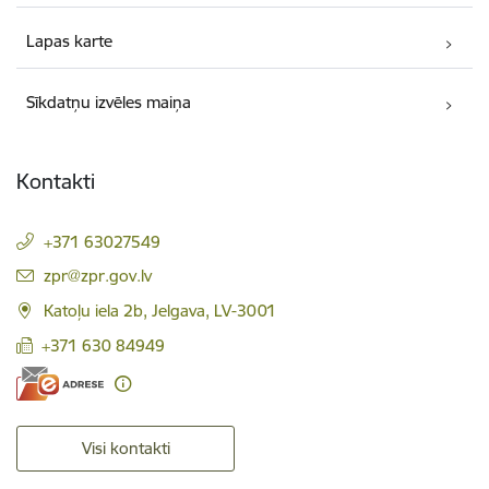
Lapas karte
Sīkdatņu izvēles maiņa
Kontakti
+371 63027549
E-pasts:
zpr@zpr.gov.lv
Katoļu iela 2b, Jelgava, LV-3001
+371 630 84949
Visi kontakti