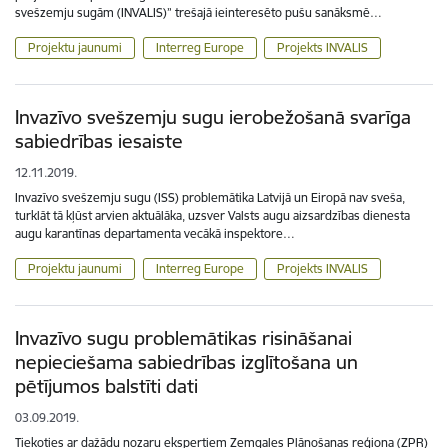
svešzemju sugām (INVALIS)” trešajā ieinteresēto pušu sanāksmē…
Projektu jaunumi
Interreg Europe
Projekts INVALIS
Invazīvo svešzemju sugu ierobežošanā svarīga
sabiedrības iesaiste
12.11.2019.
Invazīvo svešzemju sugu (ISS) problemātika Latvijā un Eiropā nav sveša,
turklāt tā kļūst arvien aktuālāka, uzsver Valsts augu aizsardzības dienesta
augu karantīnas departamenta vecākā inspektore…
Projektu jaunumi
Interreg Europe
Projekts INVALIS
Invazīvo sugu problemātikas risināšanai
nepieciešama sabiedrības izglītošana un
pētījumos balstīti dati
03.09.2019.
Tiekoties ar dažādu nozaru ekspertiem Zemgales Plānošanas reģiona (ZPR)